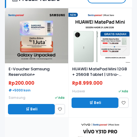
BARU
BARU
E-Voucher Samsung
HUAWEI MatePad Mini 12GB
Reservation+
+ 256GB Tablet | Ultra-
light, Ultra-thin | 8.8"
Rp200.000
Rp8.999.000
Flexible OLED PaperMatte
🪙 +5000 koin
Display | AI WPS
Huawei
✅ Ada
Samsung
✅ Ada
🛒 Beli
🤍
🛒 Beli
🤍
BARU
BARU