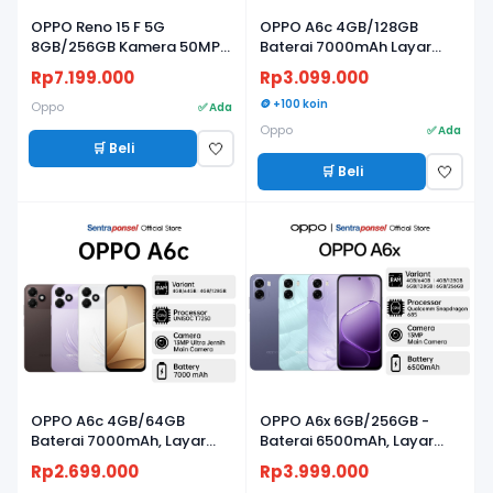
OPPO Reno 15 F 5G
OPPO A6c 4GB/128GB
8GB/256GB Kamera 50MP,
Baterai 7000mAh Layar
Baterai 7000mAh, Layar
120Hz
Rp7.199.000
Rp3.099.000
AMOLED 120Hz
🪙 +100 koin
Oppo
✅ Ada
Oppo
✅ Ada
🛒 Beli
🤍
🛒 Beli
🤍
BARU
BARU
OPPO A6c 4GB/64GB
OPPO A6x 6GB/256GB -
Baterai 7000mAh, Layar
Baterai 6500mAh, Layar
120Hz
120Hz & Snapdragon 685
Rp2.699.000
Rp3.999.000