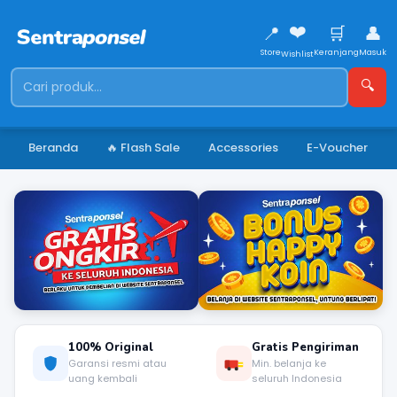
❤️
📍
🛒
👤
Store
Keranjang
Masuk
Wishlist
🔍
Beranda
🔥 Flash Sale
Accessories
E-Voucher
⏸
‹
›
3 / 7
100% Original
Gratis Pengiriman
Garansi resmi atau
Min. belanja ke
uang kembali
seluruh Indonesia