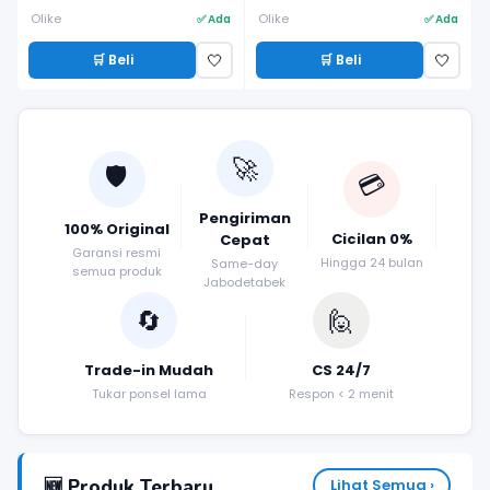
Olike
Olike
✅ Ada
✅ Ada
🛒 Beli
🛒 Beli
🤍
🤍
🚀
🛡️
💳
Pengiriman
100% Original
Cicilan 0%
Cepat
Garansi resmi
Hingga 24 bulan
Same-day
semua produk
Jabodetabek
🔄
🙋
Trade-in Mudah
CS 24/7
Tukar ponsel lama
Respon < 2 menit
🆕 Produk Terbaru
Lihat Semua ›