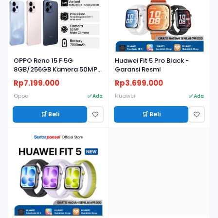
OPPO Reno 15 F 5G
Huawei Fit 5 Pro Black -
8GB/256GB Kamera 50MP,
Garansi Resmi
Baterai 7000mAh, Layar
Rp7.199.000
Rp3.699.000
AMOLED 120Hz
Oppo
Huawei
✅ Ada
✅ Ada
🛒 Beli
🛒 Beli
🤍
🤍