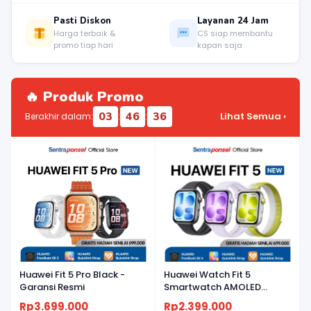
Pasti Diskon
Layanan 24 Jam
Harga terbaik &
CS siap membantu
promo tiap hari
kapan saja
🔥 Produk Promo
03
46
35
Lihat Semua ›
Berakhir dalam:
:
:
Huawei Fit 5 Pro Black -
Huawei Watch Fit 5
Garansi Resmi
Smartwatch AMOLED
Ringan, Baterai Tahan
Rp3.699.000
Rp2.399.000