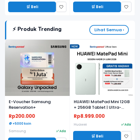
🛒 Beli
🛒 Beli
🤍
🤍
⚡ Produk Trending
Lihat Semua ›
E-Voucher Samsung
HUAWEI MatePad Mini 12GB
Reservation+
+ 256GB Tablet | Ultra-
light, Ultra-thin | 8.8"
Rp200.000
Rp8.999.000
Flexible OLED PaperMatte
🪙 +5000 koin
Display | AI WPS
Huawei
✅ Ada
Samsung
✅ Ada
🛒 Beli
🤍