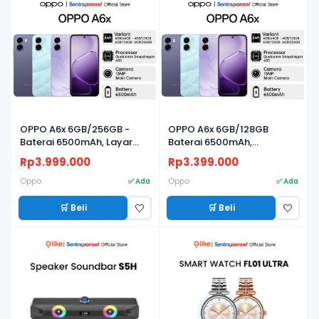
OPPO A6x 6GB/256GB -
OPPO A6x 6GB/128GB
Baterai 6500mAh, Layar
Baterai 6500mAh,
120Hz & Snapdragon 685
Snapdragon 685, Layar
Rp3.999.000
Rp3.399.000
120Hz, IP64 - Garansi Resmi
Oppo
Oppo
✅ Ada
✅ Ada
🛒 Beli
🛒 Beli
🤍
🤍