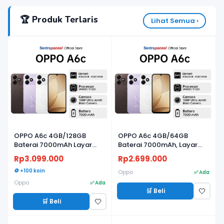
🏆 Produk Terlaris
Lihat Semua ›
OPPO A6c 4GB/128GB
OPPO A6c 4GB/64GB
Baterai 7000mAh Layar
Baterai 7000mAh, Layar
120Hz
120Hz
Rp3.099.000
Rp2.699.000
🪙 +100 koin
Oppo
✅ Ada
Oppo
✅ Ada
🛒 Beli
🤍
🛒 Beli
🤍