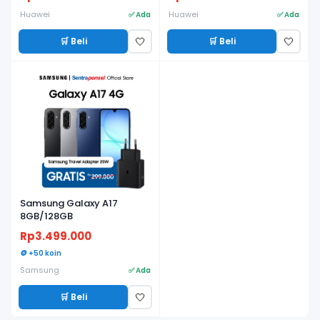
Lama, Fitness & Health
Tracker - Garansi Resmi
Huawei
Huawei
✅ Ada
✅ Ada
🛒 Beli
🛒 Beli
🤍
🤍
Samsung Galaxy A17
8GB/128GB
Rp3.499.000
🪙 +50 koin
Samsung
✅ Ada
🛒 Beli
🤍