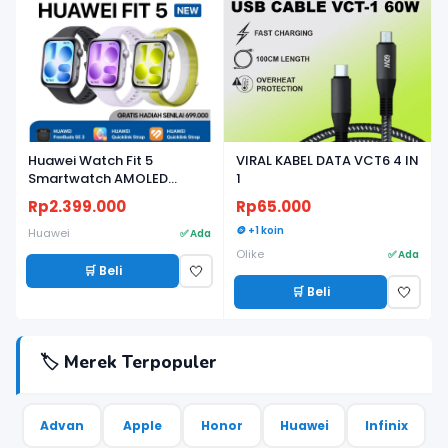
Huawei Watch Fit 5
VIRAL KABEL DATA VCT6 4 IN
Smartwatch AMOLED
1
Ringan, Baterai Tahan
Rp2.399.000
Rp65.000
Lama, Fitness & Health
Tracker - Garansi Resmi
🪙 +1 koin
Huawei
✅ Ada
Olike
✅ Ada
🛒 Beli
🤍
🛒 Beli
🤍
🏷️ Merek Terpopuler
Advan
Apple
Honor
Huawei
Infinix