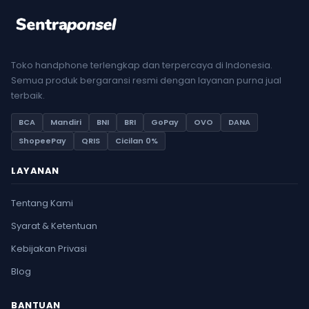
Toko handphone terlengkap dan terpercaya di Indonesia.
Semua produk bergaransi resmi dengan layanan purna jual
terbaik.
BCA
Mandiri
BNI
BRI
GoPay
OVO
DANA
ShopeePay
QRIS
Cicilan 0%
LAYANAN
Tentang Kami
Syarat & Ketentuan
Kebijakan Privasi
Blog
BANTUAN