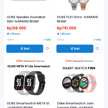
OLIKE Speaker Soundbar
OLIKE FL01 Ultra -GARANSI
S5H-GARANSI RESMI
RESMI
Rp216.000
Rp791.000
🪙 +10 koin
🪙 +25 koin
Olike
Olike
✅ Ada
✅ Ada
🛒 Beli
🛒 Beli
🤍
🤍
OLIKE Smartwatch META S1
Olike Smartwatch Jam
-GARANSI RESMI
Tangan FW6 -GARANSI