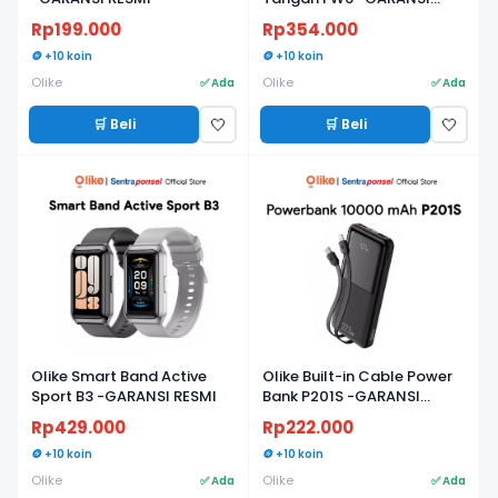
RESMI
Rp199.000
Rp354.000
🪙 +10 koin
🪙 +10 koin
Olike
Olike
✅ Ada
✅ Ada
🛒 Beli
🛒 Beli
🤍
🤍
Olike Smart Band Active
Olike Built-in Cable Power
Sport B3 -GARANSI RESMI
Bank P201S -GARANSI
RESMI
Rp429.000
Rp222.000
🪙 +10 koin
🪙 +10 koin
Olike
Olike
✅ Ada
✅ Ada