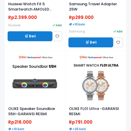
Huawei Watch Fit 5
Samsung Travel Adapter
Smartwatch AMOLED
25W
Ringan, Baterai Tahan
Rp2.399.000
Rp299.000
Lama, Fitness & Health
Tracker - Garansi Resmi
🪙 +10 koin
Huawei
✅ Ada
Samsung
✅ Ada
🛒 Beli
🤍
🛒 Beli
🤍
OLIKE Speaker Soundbar
OLIKE FL01 Ultra -GARANSI
S5H-GARANSI RESMI
RESMI
Rp216.000
Rp791.000
🪙 +10 koin
🪙 +25 koin