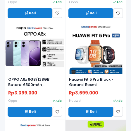
Oppo
Oppo
✅ Ada
✅ Ada
🛒 Beli
🛒 Beli
🤍
🤍
BARU
BARU
OPPO A6x 6GB/128GB
Huawei Fit 5 Pro Black -
Baterai 6500mAh,
Garansi Resmi
Snapdragon 685, Layar
Rp3.399.000
Rp3.699.000
120Hz, IP64 - Garansi Resmi
Oppo
Huawei
✅ Ada
✅ Ada
🛒 Beli
🛒 Beli
🤍
🤍
BARU
BARU