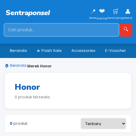
❤️
📍
🛒
👤
Store
Keranjang
Masuk
Wishlist
🔍
Beranda
🔥 Flash Sale
Accessories
E-Voucher
🏠 Beranda
›
Merek Honor
Honor
0 produk tersedia
0
produk