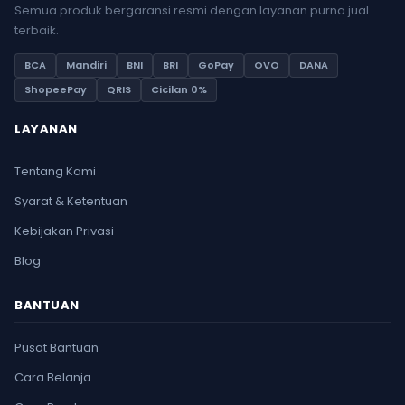
Semua produk bergaransi resmi dengan layanan purna jual
terbaik.
BCA
Mandiri
BNI
BRI
GoPay
OVO
DANA
ShopeePay
QRIS
Cicilan 0%
LAYANAN
Tentang Kami
Syarat & Ketentuan
Kebijakan Privasi
Blog
BANTUAN
Pusat Bantuan
Cara Belanja