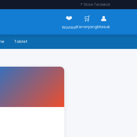
📍 Store Terdekat
❤️
🛒
👤
Keranjang
Masuk
Wishlist
ne
Tablet