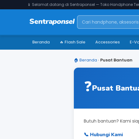
📱 Selamat datang di Sentraponsel — Toko Handphone Ter
Beranda
🔥 Flash Sale
Accessories
E-V
🏠 Beranda
›
Pusat Bantuan
❓
Pusat Bantu
Butuh bantuan? Kami s
📞 Hubungi Kami