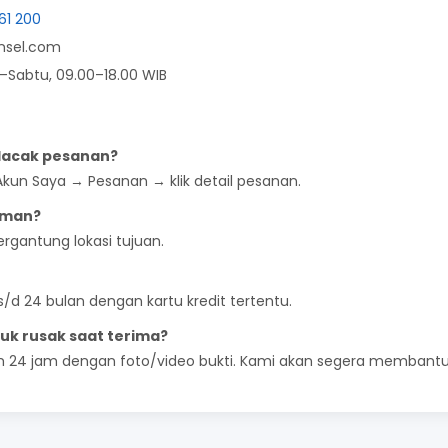
61 200
onsel.com
–Sabtu, 09.00–18.00 WIB
lacak pesanan?
Akun Saya → Pesanan → klik detail pesanan.
iman?
tergantung lokasi tujuan.
 s/d 24 bulan dengan kartu kredit tertentu.
uk rusak saat terima?
m 24 jam dengan foto/video bukti. Kami akan segera membantu