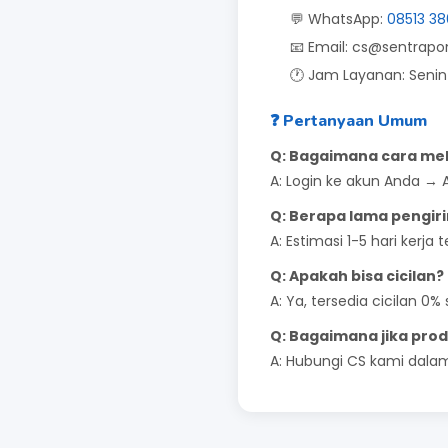
💬 WhatsApp:
08513 38
📧 Email: cs@sentrap
🕐 Jam Layanan: Senin
❓ Pertanyaan Umum
Q: Bagaimana cara me
A: Login ke akun Anda → 
Q: Berapa lama pengir
A: Estimasi 1-5 hari kerja 
Q: Apakah bisa cicilan?
A: Ya, tersedia cicilan 0%
Q: Bagaimana jika prod
A: Hubungi CS kami dala