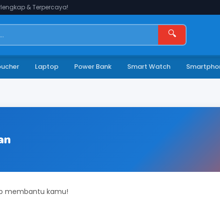
lengkap & Terpercaya!
🔍
oucher
Laptop
Power Bank
Smart Watch
Smartpho
an
iap membantu kamu!