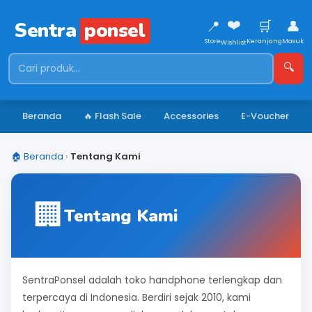
❤️
📍
🛒
👤
Sentra
ponsel
Store
Keranjang
Masuk
Wishlist
🔍
Beranda
🔥 Flash Sale
Accessories
E-Voucher
🏠 Beranda
›
Tentang Kami
🏢
Tentang Kami
SentraPonsel adalah toko handphone terlengkap dan
terpercaya di Indonesia. Berdiri sejak 2010, kami