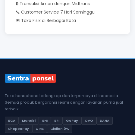
🔒 Transaksi Aman dengan Midtrans
📞 Customer Service 7 Hari Seminggu
🏪 Toko Fisik di Berbagai Kota
Sentra
ponsel
Toko handphone terlengkap dan terpercaya di Indonesia.
Semua produk bergaransi resmi dengan layanan purna jual
terbaik.
BCA
Mandiri
BNI
BRI
GoPay
OVO
DANA
ShopeePay
QRIS
Cicilan 0%