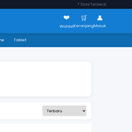
📍 Store Terdekat
❤️
🛒
👤
Keranjang
Masuk
Wishlist
ne
Tablet