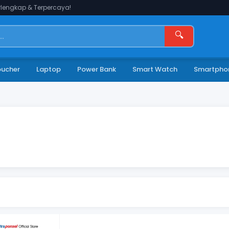
lengkap & Terpercaya!
🔍
oucher
Laptop
Power Bank
Smart Watch
Smartpho