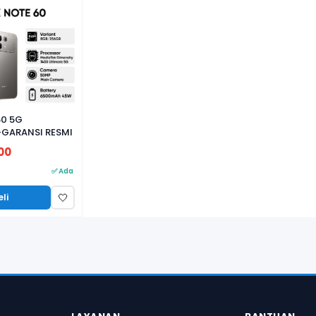
60 5G
GARANSI RESMI
00
✅ Ada
eli
🤍