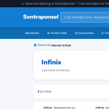
📱 Selamat datang di Sentraponsel — Toko Handphone Ter
Beranda
🔥 Flash Sale
Accessories
E-V
🏠 Beranda
›
Merek Infinix
Infinix
2 produk tersedia
2
produk