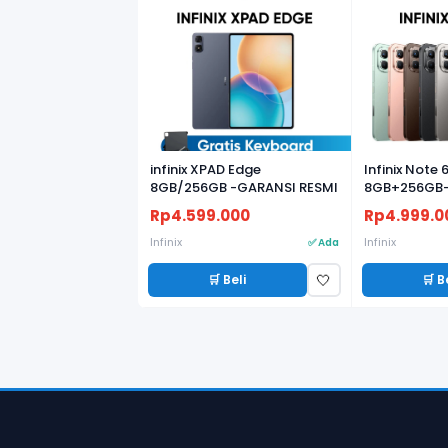
infinix XPAD Edge
Infinix Note 
8GB/256GB -GARANSI RESMI
8GB+256GB-
Rp4.599.000
Rp4.999.0
Infinix
Infinix
✅ Ada
🛒 Beli
🛒 B
🤍