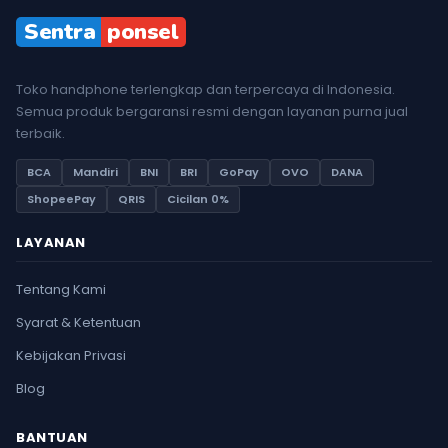
Sentra
ponsel
Toko handphone terlengkap dan terpercaya di Indonesia.
Semua produk bergaransi resmi dengan layanan purna jual
terbaik.
BCA
Mandiri
BNI
BRI
GoPay
OVO
DANA
ShopeePay
QRIS
Cicilan 0%
LAYANAN
Tentang Kami
Syarat & Ketentuan
Kebijakan Privasi
Blog
BANTUAN