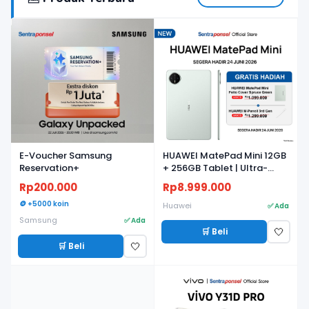
BARU
BARU
E-Voucher Samsung
HUAWEI MatePad Mini 12GB
Reservation+
+ 256GB Tablet | Ultra-
light, Ultra-thin | 8.8"
Rp200.000
Rp8.999.000
Flexible OLED PaperMatte
🪙 +5000 koin
Display | AI WPS
Huawei
✅ Ada
Samsung
✅ Ada
🛒 Beli
🤍
🛒 Beli
🤍
BARU
BARU