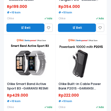
RESMI
Rp199.000
Rp354.000
🪙 +10 koin
🪙 +10 koin
Olike
Olike
✅ Ada
✅ Ada
🛒 Beli
🛒 Beli
🤍
🤍
Olike Smart Band Active
Olike Built-in Cable Power
Sport B3 -GARANSI RESMI
Bank P201S -GARANSI
RESMI
Rp429.000
Rp222.000
🪙 +10 koin
🪙 +10 koin
Olike
Olike
✅ Ada
✅ Ada