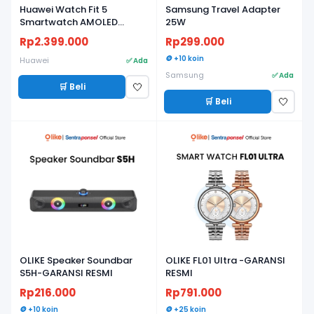
Huawei Watch Fit 5
Samsung Travel Adapter
Smartwatch AMOLED
25W
Ringan, Baterai Tahan
Rp2.399.000
Rp299.000
Lama, Fitness & Health
Tracker - Garansi Resmi
🪙 +10 koin
Huawei
✅ Ada
Samsung
✅ Ada
🛒 Beli
🤍
🛒 Beli
🤍
OLIKE Speaker Soundbar
OLIKE FL01 Ultra -GARANSI
S5H-GARANSI RESMI
RESMI
Rp216.000
Rp791.000
🪙 +10 koin
🪙 +25 koin