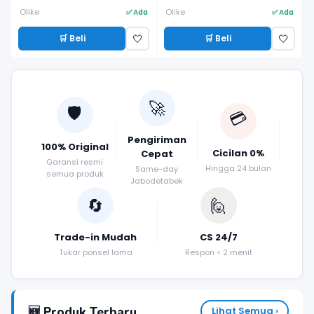
Olike
Olike
✅ Ada
✅ Ada
🛒 Beli
🛒 Beli
🤍
🤍
🚀
🛡️
💳
Pengiriman
100% Original
Cicilan 0%
Cepat
Garansi resmi
Hingga 24 bulan
Same-day
semua produk
Jabodetabek
🔄
🙋
Trade-in Mudah
CS 24/7
Tukar ponsel lama
Respon < 2 menit
🆕 Produk Terbaru
Lihat Semua ›