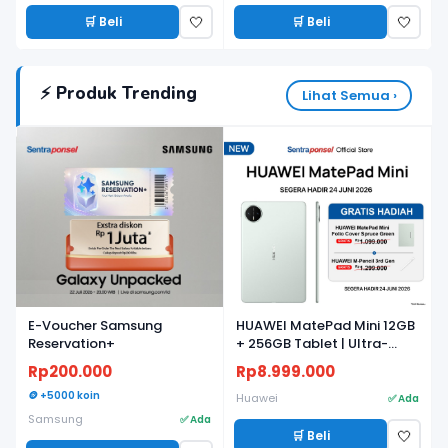
🛒 Beli
🛒 Beli
🤍
🤍
⚡ Produk Trending
Lihat Semua ›
E-Voucher Samsung
HUAWEI MatePad Mini 12GB
Reservation+
+ 256GB Tablet | Ultra-
light, Ultra-thin | 8.8"
Rp200.000
Rp8.999.000
Flexible OLED PaperMatte
🪙 +5000 koin
Display | AI WPS
Huawei
✅ Ada
Samsung
✅ Ada
🛒 Beli
🤍