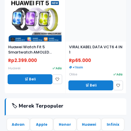
Huawei Watch Fit 5
VIRAL KABEL DATA VCT6 4 IN
Smartwatch AMOLED
1
Ringan, Baterai Tahan
Rp2.399.000
Rp65.000
Lama, Fitness & Health
Tracker - Garansi Resmi
🪙 +1 koin
Huawei
✅ Ada
Olike
✅ Ada
🛒 Beli
🤍
🛒 Beli
🤍
🏷️ Merek Terpopuler
Advan
Apple
Honor
Huawei
Infinix