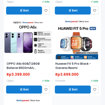
Oppo
Oppo
✅ Ada
✅ Ada
🛒 Beli
🛒 Beli
🤍
🤍
BARU
BARU
OPPO A6x 6GB/128GB
Huawei Fit 5 Pro Black -
Baterai 6500mAh,
Garansi Resmi
Snapdragon 685, Layar
Rp3.399.000
Rp3.699.000
120Hz, IP64 - Garansi Resmi
Oppo
Huawei
✅ Ada
✅ Ada
🛒 Beli
🛒 Beli
🤍
🤍
BARU
BARU