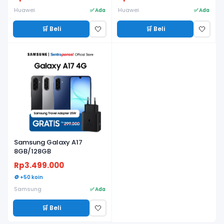
Lama, Fitness & Health
Tracker - Garansi Resmi
Huawei
Huawei
✅ Ada
✅ Ada
🛒 Beli
🛒 Beli
🤍
🤍
Samsung Galaxy A17
8GB/128GB
Rp3.499.000
🪙 +50 koin
Samsung
✅ Ada
🛒 Beli
🤍