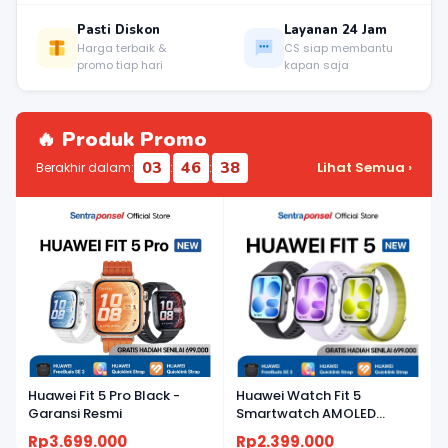
Pasti Diskon
Layanan 24 Jam
Harga terbaik &
CS siap membantu
promo tiap hari
kapan saja
🔥 Produk Promo
03
46
37
Lihat Semua ›
Berakhir dalam:
:
:
Huawei Fit 5 Pro Black -
Huawei Watch Fit 5
Garansi Resmi
Smartwatch AMOLED
Ringan, Baterai Tahan
Rp3.699.000
Rp2.399.000