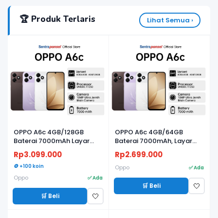
🏆 Produk Terlaris
Lihat Semua ›
OPPO A6c 4GB/128GB
OPPO A6c 4GB/64GB
Baterai 7000mAh Layar
Baterai 7000mAh, Layar
120Hz
120Hz
Rp3.099.000
Rp2.699.000
🪙 +100 koin
Oppo
✅ Ada
Oppo
✅ Ada
🛒 Beli
🤍
🛒 Beli
🤍