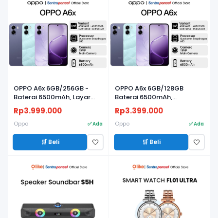
OPPO A6x 6GB/256GB -
OPPO A6x 6GB/128GB
Baterai 6500mAh, Layar
Baterai 6500mAh,
120Hz & Snapdragon 685
Snapdragon 685, Layar
Rp3.999.000
Rp3.399.000
120Hz, IP64 - Garansi Resmi
Oppo
Oppo
✅ Ada
✅ Ada
🛒 Beli
🛒 Beli
🤍
🤍