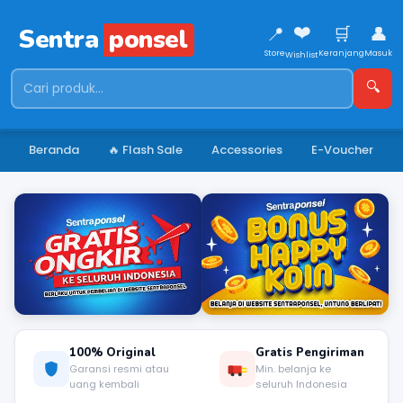
❤️
📍
🛒
👤
Sentra
ponsel
Store
Keranjang
Masuk
Wishlist
🔍
Beranda
🔥 Flash Sale
Accessories
E-Voucher
⏸
‹
›
3 / 7
100% Original
Gratis Pengiriman
Garansi resmi atau
Min. belanja ke
uang kembali
seluruh Indonesia