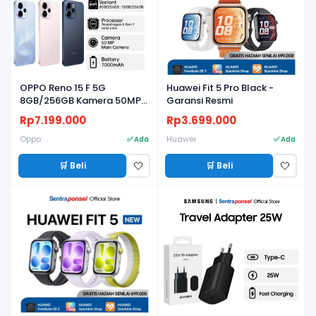
OPPO Reno 15 F 5G
Huawei Fit 5 Pro Black -
8GB/256GB Kamera 50MP,
Garansi Resmi
Baterai 7000mAh, Layar
Rp7.199.000
Rp3.699.000
AMOLED 120Hz
Oppo
Huawei
✅ Ada
✅ Ada
🛒 Beli
🛒 Beli
🤍
🤍