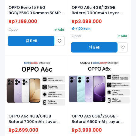
OPPO Reno 15 F 5G
OPPO A6c 4GB/128GB
8GB/256GB Kamera 50MP,
Baterai 7000mAh Layar
Baterai 7000mAh, Layar
120Hz
Rp7.199.000
Rp3.099.000
AMOLED 120Hz
🪙 +100 koin
Oppo
✅ Ada
Oppo
✅ Ada
🛒 Beli
🤍
🛒 Beli
🤍
BARU
BARU
OPPO A6c 4GB/64GB
OPPO A6x 6GB/256GB -
Baterai 7000mAh, Layar
Baterai 6500mAh, Layar
120Hz
120Hz & Snapdragon 685
Rp2.699.000
Rp3.999.000