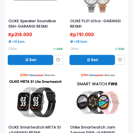
OLIKE Speaker Soundbar
OLIKE FL01 Ultra -GARANSI
S5H-GARANSI RESMI
RESMI
Rp216.000
Rp791.000
🪙 +10 koin
🪙 +25 koin
Olike
Olike
✅ Ada
✅ Ada
🛒 Beli
🛒 Beli
🤍
🤍
OLIKE Smartwatch META S1
Olike Smartwatch Jam
-GARANSI RESMI
Tangan FW6 -GARANSI