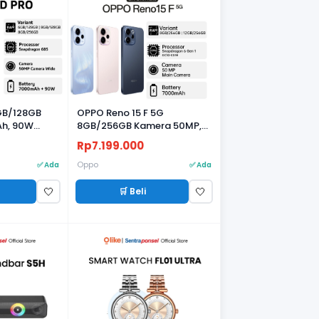
6GB/128GB
OPPO Reno 15 F 5G
Ah, 90W
8GB/256GB Kamera 50MP,
Kamera 50MP
Baterai 7000mAh, Layar
Rp7.199.000
AMOLED 120Hz
Oppo
✅ Ada
✅ Ada
🛒 Beli
🤍
🤍