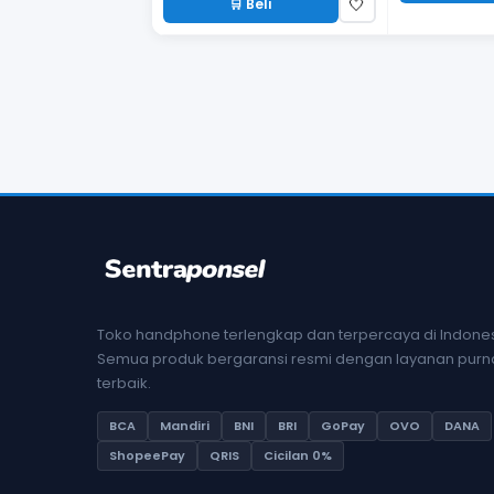
🛒 Beli
🤍
Toko handphone terlengkap dan terpercaya di Indones
Semua produk bergaransi resmi dengan layanan purna
terbaik.
BCA
Mandiri
BNI
BRI
GoPay
OVO
DANA
ShopeePay
QRIS
Cicilan 0%