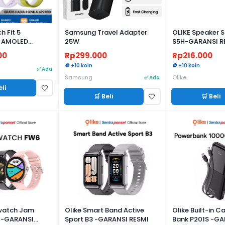
 Fit 5
Samsung Travel Adapter
OLIKE Speaker 
 AMOLED
25W
S5H-GARANSI R
rai Tahan Lama,
00
Rp299.000
Rp216.000
alth Tracker -
🪙 +10 koin
🪙 +10 koin
mi
✅ Ada
Samsung
Olike
✅ Ada
eli
🤍
🛒 Beli
🛒 Beli
🤍
watch Jam
Olike Smart Band Active
Olike Built-in 
 -GARANSI
Sport B3 -GARANSI RESMI
Bank P201S -GA