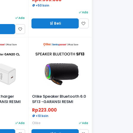
🪙 +50 koin
✅ Ada
✅ Ada
🛒 Beli
🤍
🤍
Charger
Olike Speaker Bluetooth 6.0
NSI RESMI
SF13 -GARANSI RESMI
Rp223.000
🪙 +10 koin
Olike
✅ Ada
✅ Ada