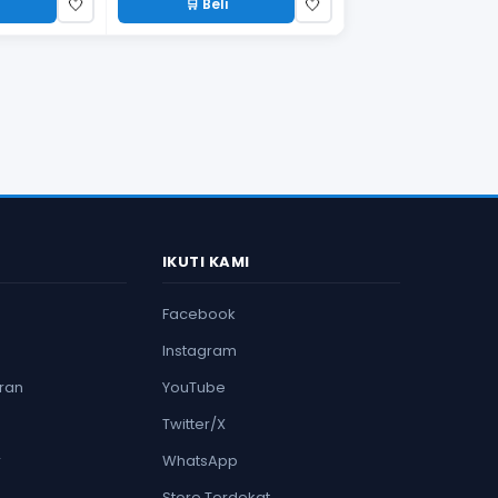
🛒 Beli
🤍
🤍
IKUTI KAMI
Facebook
Instagram
ran
YouTube
Twitter/X
r
WhatsApp
Store Terdekat