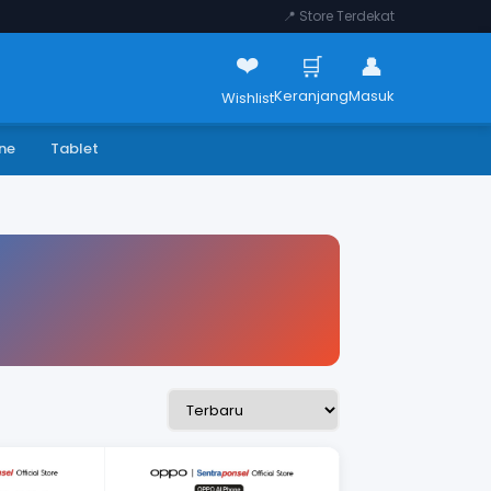
📍 Store Terdekat
❤️
🛒
👤
Keranjang
Masuk
Wishlist
ne
Tablet