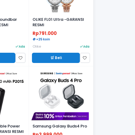
Soundbar
OLIKE FL01 Ultra -GARANSI
ESMI
RESMI
Rp791.000
🪙 +25 koin
Olike
✅ Ada
✅ Ada
🛒 Beli
🤍
🤍
Cable Power
Samsung Galaxy Buds4 Pro
RANSI RESMI
Rp3.999.000