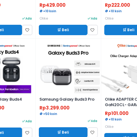
0
Rp429.000
Rp222.000
🪙 +10 koin
🪙 +10 koin
Olike
Olike
✅ Ada
✅ Ada
eli
🛒 Beli
🛒 Beli
🤍
🤍
laxy Buds4
Samsung Galaxy Buds3 Pro
Olike ADAPTER 
GaN20CL- GARA
00
Rp3.299.000
Rp101.000
🪙 +50 koin
🪙 +10 koin
✅ Ada
✅ Ada
Olike
🛒 Beli
🤍
eli
🤍