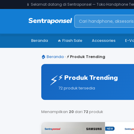
📱 Selamat datang di Sentraponsel — Toko Handphone Ter
Beranda
🔥 Flash Sale
Accessories
E-V
🏠 Beranda
›
⚡ Produk Trending
⚡
⚡ Produk Trending
72 produk tersedia
Menampilkan
20
dari
72
produk