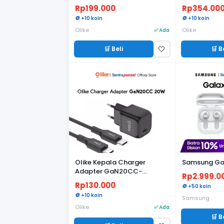
RESMI
Rp199.000
Rp354.00
🪙 +10 koin
🪙 +10 koin
Olike
Olike
✅ Ada
🛒 Beli
🛒 B
🤍
Olike Kepala Charger
Samsung Ga
Adapter GaN20CC-
Rp2.999.0
GARANSI RESMI
Rp130.000
🪙 +50 koin
🪙 +10 koin
Samsung
Olike
✅ Ada
🛒 B