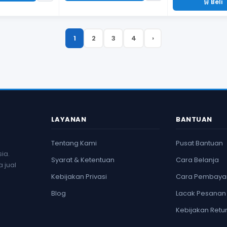
🛒 Beli
1
2
3
4
›
LAYANAN
BANTUAN
Tentang Kami
Pusat Bantuan
ia.
Syarat & Ketentuan
Cara Belanja
 jual
Kebijakan Privasi
Cara Pembaya
Blog
Lacak Pesanan
Kebijakan Retu