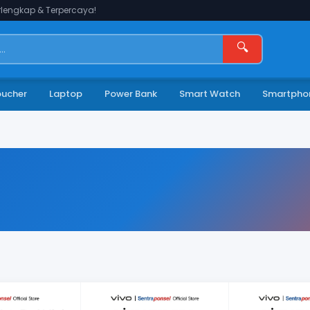
lengkap & Terpercaya!
🔍
oucher
Laptop
Power Bank
Smart Watch
Smartpho