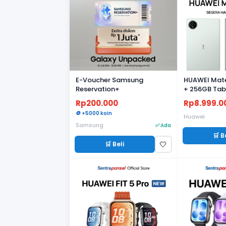
E-Voucher Samsung
HUAWEI Mate
Reservation+
+ 256GB Table
Ultra-thin | 
Rp200.000
Rp8.999.0
PaperMatte D
🪙 +5000 koin
Huawei
Samsung
✅ Ada
🛒 B
🛒 Beli
🤍