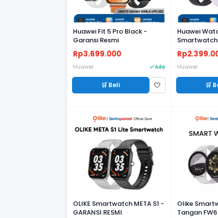
Huawei Fit 5 Pro Black -
Huawei Watch
Garansi Resmi
Smartwatch
Ringan, Bate
Rp3.699.000
Rp2.399.0
Fitness & He
Garansi Res
Huawei
Huawei
✅ Ada
🛒 Beli
🛒 B
🤍
OLIKE Smartwatch META S1 -
Olike Smart
GARANSI RESMI
Tangan FW6