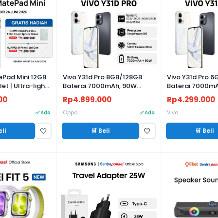
Pad Mini 12GB
Vivo Y31d Pro 8GB/128GB
Vivo Y31d Pro 
t | Ultra-light,
Baterai 7000mAh, 90W
Baterai 7000m
8.8" Flexible OLED
FlashCharge, Kamera 50MP
FlashCharge, 
00
Rp4.899.000
Rp4.299.000
isplay | AI WPS
Oppo
Vivo
✅ Ada
✅ Ada
eli
🛒 Beli
🛒 Beli
🤍
🤍