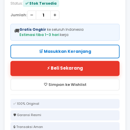
Status:
✅ Stok Tersedia
−
+
Jumlah:
Gratis Ongkir
ke seluruh Indonesia
🚚
Estimasi tiba 1–3 hari
kerja
🛒 Masukkan Keranjang
⚡ Beli Sekarang
🤍 Simpan ke Wishlist
✅ 100% Original
🛡️ Garansi Resmi
🔒 Transaksi Aman