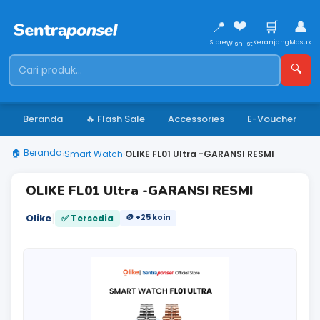
❤️
📍
🛒
👤
Store
Keranjang
Masuk
Wishlist
🔍
Beranda
🔥 Flash Sale
Accessories
E-Voucher
🏠 Beranda
›
Smart Watch
›
OLIKE FL01 Ultra -GARANSI RESMI
OLIKE FL01 Ultra -GARANSI RESMI
|
Olike
🪙 +25 koin
✅ Tersedia