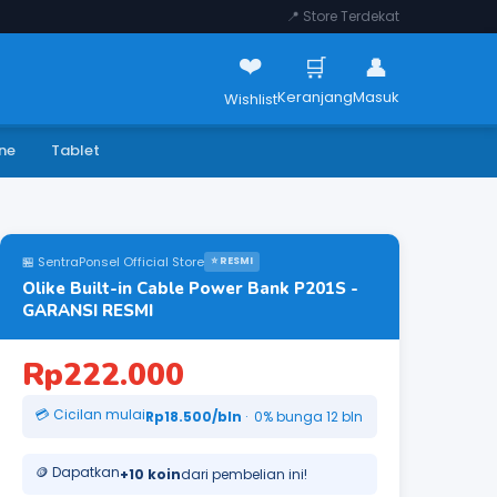
📍 Store Terdekat
❤️
🛒
👤
Keranjang
Masuk
Wishlist
ne
Tablet
🏪 SentraPonsel Official Store
⭐ RESMI
Olike Built-in Cable Power Bank P201S -
GARANSI RESMI
Rp222.000
💳 Cicilan mulai
Rp18.500/bln
· 0% bunga 12 bln
🪙 Dapatkan
+10 koin
dari pembelian ini!