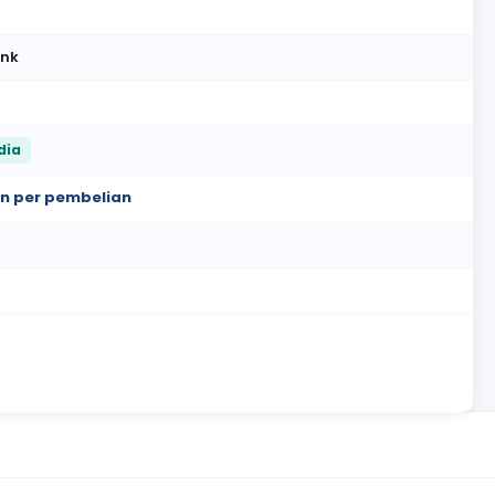
ank
dia
oin per pembelian