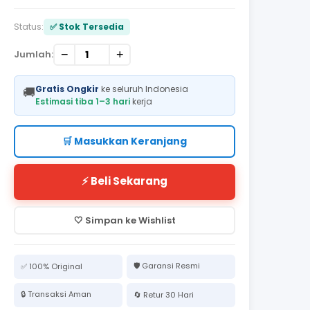
Status:
✅ Stok Tersedia
−
+
Jumlah:
Gratis Ongkir
ke seluruh Indonesia
🚚
Estimasi tiba 1–3 hari
kerja
🛒 Masukkan Keranjang
⚡ Beli Sekarang
🤍 Simpan ke Wishlist
🛡️ Garansi Resmi
✅ 100% Original
🔒 Transaksi Aman
🔄 Retur 30 Hari