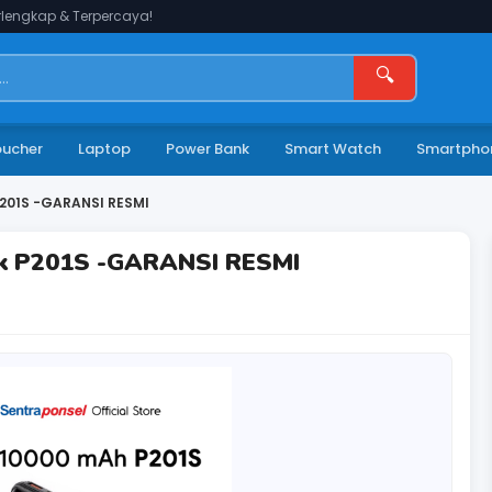
lengkap & Terpercaya!
🔍
oucher
Laptop
Power Bank
Smart Watch
Smartpho
 P201S -GARANSI RESMI
ank P201S -GARANSI RESMI