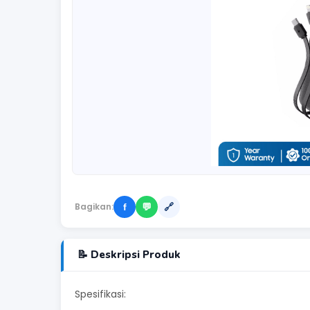
Bagikan:
f
💬
🔗
📝 Deskripsi Produk
Spesifikasi: