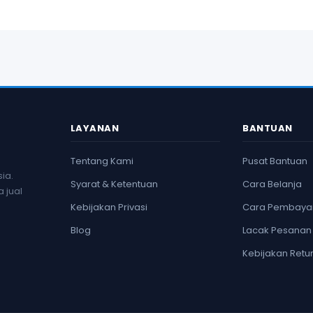
LAYANAN
BANTUAN
Tentang Kami
Pusat Bantuan
ia.
Syarat & Ketentuan
Cara Belanja
 jual
Kebijakan Privasi
Cara Pembaya
Blog
Lacak Pesanan
Kebijakan Retu