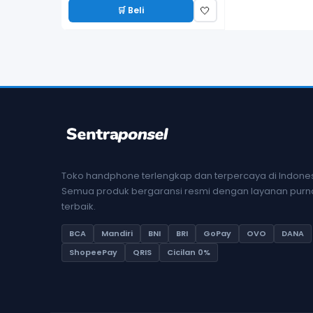
🛒 Beli
🤍
Toko handphone terlengkap dan terpercaya di Indones
Semua produk bergaransi resmi dengan layanan purna
terbaik.
BCA
Mandiri
BNI
BRI
GoPay
OVO
DANA
ShopeePay
QRIS
Cicilan 0%