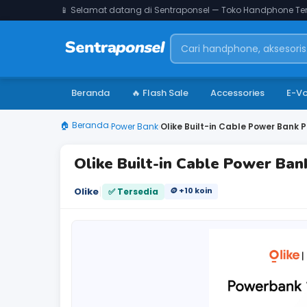
📱 Selamat datang di Sentraponsel — Toko Handphone Ter
Beranda
🔥 Flash Sale
Accessories
E-V
🏠 Beranda
›
Power Bank
›
Olike Built-in Cable Power Bank
Olike Built-in Cable Power B
|
Olike
🪙 +10 koin
✅ Tersedia