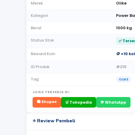
Merek
Olike
Kategori
Power B
Berat
1000 kg
Status Stok
✅ Terse
Reward Koin
🪙 +10 k
ID Produk
#210
Tag
OLIKE
JUGA TERSEDIA DI:
🛍️ Shopee
🛒 Tokopedia
💬 WhatsApp
⭐ Review Pembeli