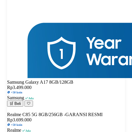
Samsung Galaxy A17 8GB/128GB
Rp3.499.000
🪙 +50 koin
Samsung
✅ Ada
🛒 Beli
🤍
Realme C85 5G 8GB/256GB -GARANSI RESMI
Rp3.699.000
🪙 +50 koin
Realme
✅ Ada