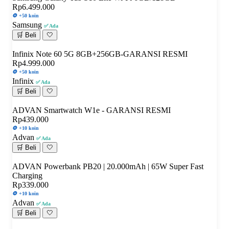
Rp6.499.000
🪙 +50 koin
Samsung
✅ Ada
🛒 Beli
🤍
Infinix Note 60 5G 8GB+256GB-GARANSI RESMI
Rp4.999.000
🪙 +50 koin
Infinix
✅ Ada
🛒 Beli
🤍
ADVAN Smartwatch W1e - GARANSI RESMI
Rp439.000
🪙 +10 koin
Advan
✅ Ada
🛒 Beli
🤍
ADVAN Powerbank PB20 | 20.000mAh | 65W Super Fast
Charging
Rp339.000
🪙 +10 koin
Advan
✅ Ada
🛒 Beli
🤍