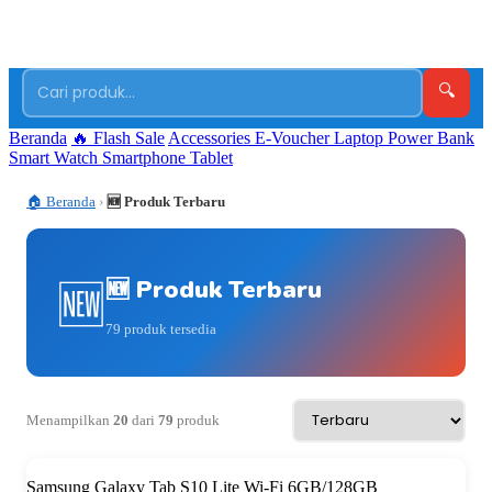
📍
❤️
🛒
👤
Store
Wishlist
Keranjang
Masuk
🔍
Beranda
🔥 Flash Sale
Accessories
E-Voucher
Laptop
Power Bank
Smart Watch
Smartphone
Tablet
🏠 Beranda
›
🆕 Produk Terbaru
🆕 Produk Terbaru
🆕
79 produk tersedia
Menampilkan
20
dari
79
produk
Samsung Galaxy Tab S10 Lite Wi-Fi 6GB/128GB