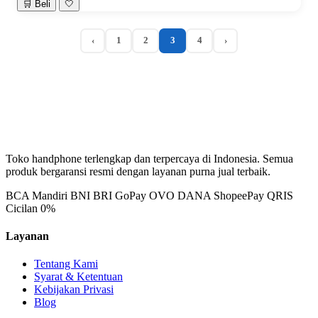
🛒 Beli
🤍
‹
1
2
3
4
›
Toko handphone terlengkap dan terpercaya di Indonesia. Semua
produk bergaransi resmi dengan layanan purna jual terbaik.
BCA
Mandiri
BNI
BRI
GoPay
OVO
DANA
ShopeePay
QRIS
Cicilan 0%
Layanan
Tentang Kami
Syarat & Ketentuan
Kebijakan Privasi
Blog