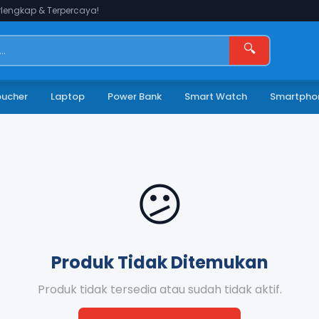
lengkap & Terpercaya!
🔍
oucher
Laptop
Power Bank
Smart Watch
Smartpho
😕
Produk Tidak Ditemukan
Produk tidak tersedia atau sudah tidak aktif.