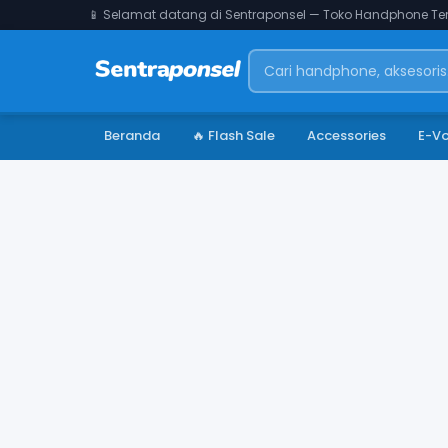
📱 Selamat datang di Sentraponsel — Toko Handphone Ter
Beranda
🔥 Flash Sale
Accessories
E-V