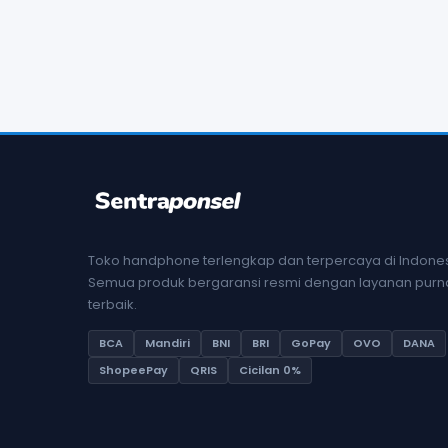
Toko handphone terlengkap dan terpercaya di Indones
Semua produk bergaransi resmi dengan layanan purna
terbaik.
BCA
Mandiri
BNI
BRI
GoPay
OVO
DANA
ShopeePay
QRIS
Cicilan 0%