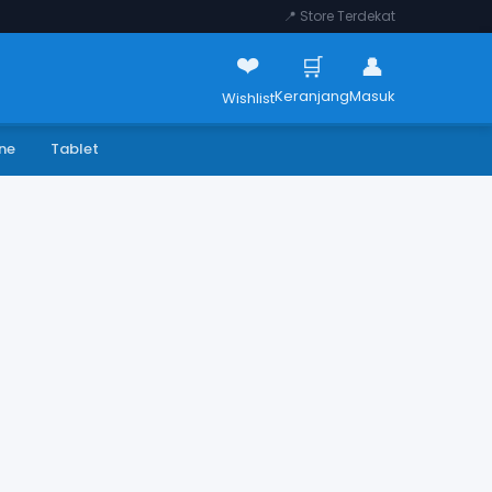
📍 Store Terdekat
❤️
🛒
👤
Keranjang
Masuk
Wishlist
ne
Tablet