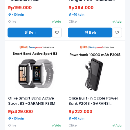
RESMI
Rp199.000
Rp354.000
🪙 +10 koin
🪙 +10 koin
Olike
Olike
✅ Ada
✅ Ada
🛒 Beli
🛒 Beli
🤍
🤍
Olike Smart Band Active
Olike Built-in Cable Power
Sport B3 -GARANSI RESMI
Bank P201S -GARANSI
RESMI
Rp429.000
Rp222.000
🪙 +10 koin
🪙 +10 koin
Olike
Olike
✅ Ada
✅ Ada