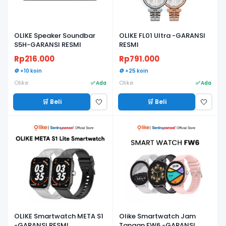
OLIKE Speaker Soundbar
OLIKE FL01 Ultra -GARANSI
S5H-GARANSI RESMI
RESMI
Rp216.000
Rp791.000
🪙 +10 koin
🪙 +25 koin
Olike
Olike
✅ Ada
✅ Ada
🛒 Beli
🛒 Beli
🤍
🤍
OLIKE Smartwatch META S1
Olike Smartwatch Jam
-GARANSI RESMI
Tangan FW6 -GARANSI