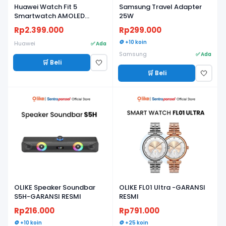
Huawei Watch Fit 5
Samsung Travel Adapter
Smartwatch AMOLED
25W
Ringan, Baterai Tahan
Rp2.399.000
Rp299.000
Lama, Fitness & Health
Tracker - Garansi Resmi
🪙 +10 koin
Huawei
✅ Ada
Samsung
✅ Ada
🛒 Beli
🤍
🛒 Beli
🤍
OLIKE Speaker Soundbar
OLIKE FL01 Ultra -GARANSI
S5H-GARANSI RESMI
RESMI
Rp216.000
Rp791.000
🪙 +10 koin
🪙 +25 koin