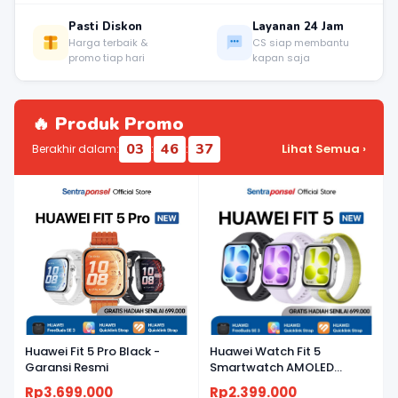
Pasti Diskon
Layanan 24 Jam
Harga terbaik &
CS siap membantu
promo tiap hari
kapan saja
🔥 Produk Promo
03
46
37
Lihat Semua ›
Berakhir dalam:
:
:
Huawei Fit 5 Pro Black -
Huawei Watch Fit 5
Garansi Resmi
Smartwatch AMOLED
Ringan, Baterai Tahan
Rp3.699.000
Rp2.399.000