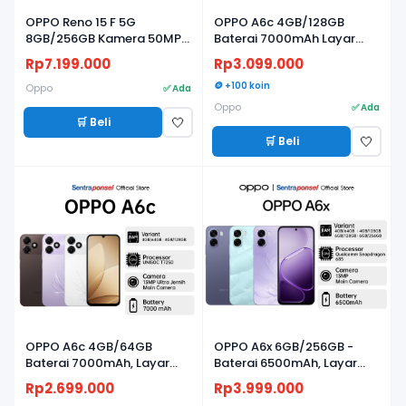
OPPO Reno 15 F 5G
OPPO A6c 4GB/128GB
8GB/256GB Kamera 50MP,
Baterai 7000mAh Layar
Baterai 7000mAh, Layar
120Hz
Rp7.199.000
Rp3.099.000
AMOLED 120Hz
🪙 +100 koin
Oppo
✅ Ada
Oppo
✅ Ada
🛒 Beli
🤍
🛒 Beli
🤍
BARU
BARU
OPPO A6c 4GB/64GB
OPPO A6x 6GB/256GB -
Baterai 7000mAh, Layar
Baterai 6500mAh, Layar
120Hz
120Hz & Snapdragon 685
Rp2.699.000
Rp3.999.000