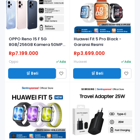
OPPO Reno 15 F 5G
Huawei Fit 5 Pro Black -
8GB/256GB Kamera 50MP,
Garansi Resmi
Baterai 7000mAh, Layar
Rp7.199.000
Rp3.699.000
AMOLED 120Hz
Oppo
Huawei
✅ Ada
✅ Ada
🛒 Beli
🛒 Beli
🤍
🤍