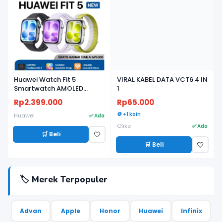
Huawei Watch Fit 5
VIRAL KABEL DATA VCT6 4 IN
Smartwatch AMOLED
1
Ringan, Baterai Tahan
Rp2.399.000
Rp65.000
Lama, Fitness & Health
Tracker - Garansi Resmi
🪙 +1 koin
Huawei
✅ Ada
Olike
✅ Ada
🛒 Beli
🤍
🛒 Beli
🤍
🏷️ Merek Terpopuler
Advan
Apple
Honor
Huawei
Infinix