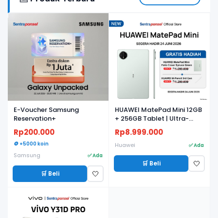
BARU
BARU
E-Voucher Samsung
HUAWEI MatePad Mini 12GB
Reservation+
+ 256GB Tablet | Ultra-
light, Ultra-thin | 8.8"
Rp200.000
Rp8.999.000
Flexible OLED PaperMatte
🪙 +5000 koin
Display | AI WPS
Huawei
✅ Ada
Samsung
✅ Ada
🛒 Beli
🤍
🛒 Beli
🤍
BARU
BARU