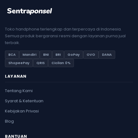
Toko handphone terlengkap dan terpercaya di Indonesia.
Semua produk bergaransi resmi dengan layanan purna jual
terbaik.
BCA
Mandiri
BNI
BRI
GoPay
OVO
DANA
ShopeePay
QRIS
Cicilan 0%
LAYANAN
Tentang Kami
Syarat & Ketentuan
Kebijakan Privasi
Blog
BANTUAN