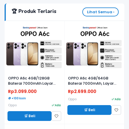
🏆 Produk Terlaris
Lihat Semua ›
OPPO A6c 4GB/128GB
OPPO A6c 4GB/64GB
Baterai 7000mAh Layar
Baterai 7000mAh, Layar
120Hz
120Hz
Rp3.099.000
Rp2.699.000
🪙 +100 koin
Oppo
✅ Ada
Oppo
✅ Ada
🛒 Beli
🤍
🛒 Beli
🤍