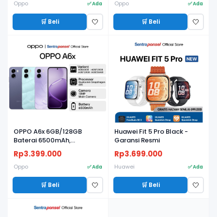
Oppo
Oppo
✅ Ada
✅ Ada
🛒 Beli
🛒 Beli
🤍
🤍
BARU
BARU
OPPO A6x 6GB/128GB
Huawei Fit 5 Pro Black -
Baterai 6500mAh,
Garansi Resmi
Snapdragon 685, Layar
Rp3.399.000
Rp3.699.000
120Hz, IP64 - Garansi Resmi
Oppo
Huawei
✅ Ada
✅ Ada
🛒 Beli
🛒 Beli
🤍
🤍
BARU
BARU