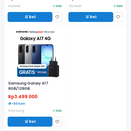
Lama, Fitness & Health
Tracker - Garansi Resmi
Huawei
Huawei
✅ Ada
✅ Ada
🛒 Beli
🛒 Beli
🤍
🤍
Samsung Galaxy A17
8GB/128GB
Rp3.499.000
🪙 +50 koin
Samsung
✅ Ada
🛒 Beli
🤍