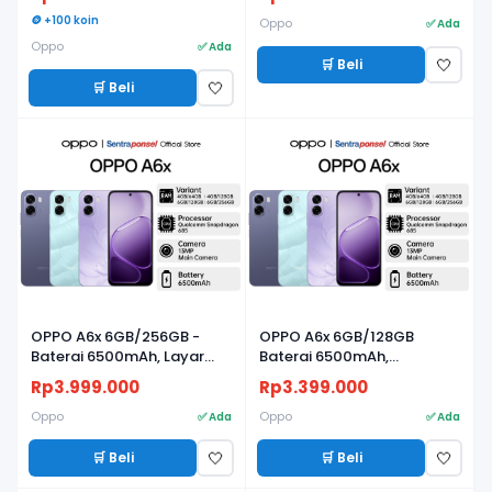
🪙 +100 koin
Oppo
✅ Ada
Oppo
✅ Ada
🛒 Beli
🤍
🛒 Beli
🤍
OPPO A6x 6GB/256GB -
OPPO A6x 6GB/128GB
Baterai 6500mAh, Layar
Baterai 6500mAh,
120Hz & Snapdragon 685
Snapdragon 685, Layar
Rp3.999.000
Rp3.399.000
120Hz, IP64 - Garansi Resmi
Oppo
Oppo
✅ Ada
✅ Ada
🛒 Beli
🛒 Beli
🤍
🤍