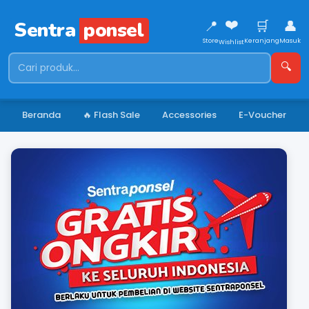
❤️
📍
🛒
👤
Sentra
ponsel
Store
Keranjang
Masuk
Wishlist
🔍
Beranda
🔥 Flash Sale
Accessories
E-Voucher
⏸
‹
›
3 / 7