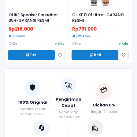
OLIKE Speaker Soundbar
OLIKE FL01 Ultra -GARANSI
S5H-GARANSI RESMI
RESMI
Rp216.000
Rp791.000
🪙 +10 koin
🪙 +25 koin
Olike
Olike
✅ Ada
✅ Ada
🛒 Beli
🛒 Beli
🤍
🤍
🚀
🛡️
💳
Pengiriman
100% Original
Cicilan 0%
Cepat
Garansi resmi
Hingga 24 bulan
Same-day
semua produk
Jabodetabek
🔄
🙋