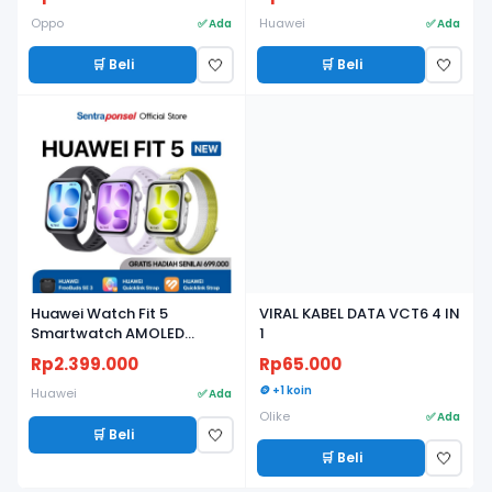
120Hz, IP64 - Garansi Resmi
Oppo
Huawei
✅ Ada
✅ Ada
🛒 Beli
🛒 Beli
🤍
🤍
BARU
BARU
Huawei Watch Fit 5
VIRAL KABEL DATA VCT6 4 IN
Smartwatch AMOLED
1
Ringan, Baterai Tahan
Rp2.399.000
Rp65.000
Lama, Fitness & Health
Tracker - Garansi Resmi
🪙 +1 koin
Huawei
✅ Ada
Olike
✅ Ada
🛒 Beli
🤍
🛒 Beli
🤍