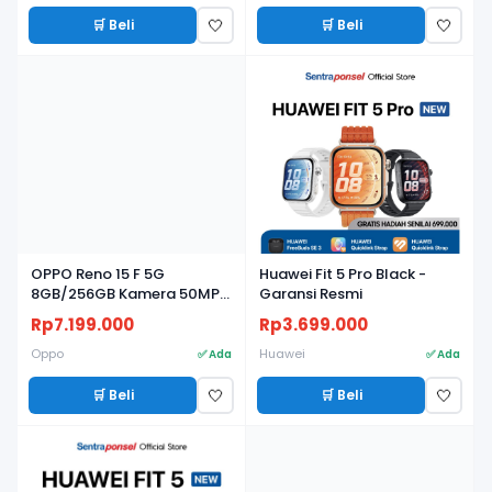
🛒 Beli
🛒 Beli
🤍
🤍
OPPO Reno 15 F 5G
Huawei Fit 5 Pro Black -
8GB/256GB Kamera 50MP,
Garansi Resmi
Baterai 7000mAh, Layar
Rp7.199.000
Rp3.699.000
AMOLED 120Hz
Oppo
Huawei
✅ Ada
✅ Ada
🛒 Beli
🛒 Beli
🤍
🤍