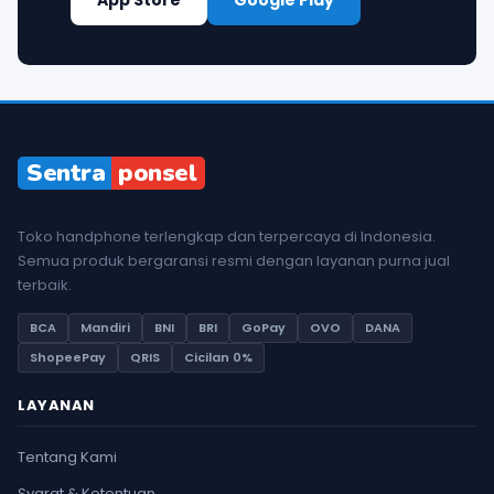
App Store
Google Play
Sentra
ponsel
Toko handphone terlengkap dan terpercaya di Indonesia.
Semua produk bergaransi resmi dengan layanan purna jual
terbaik.
BCA
Mandiri
BNI
BRI
GoPay
OVO
DANA
ShopeePay
QRIS
Cicilan 0%
LAYANAN
Tentang Kami
Syarat & Ketentuan