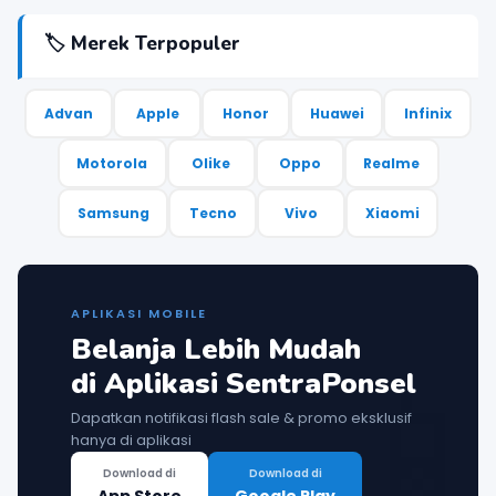
🏷️ Merek Terpopuler
Advan
Apple
Honor
Huawei
Infinix
Motorola
Olike
Oppo
Realme
Samsung
Tecno
Vivo
Xiaomi
APLIKASI MOBILE
Belanja Lebih Mudah

di Aplikasi SentraPonsel
Dapatkan notifikasi flash sale & promo eksklusif
hanya di aplikasi
Download di
Download di