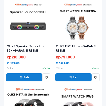
OLIKE Speaker Soundbar
OLIKE FL01 Ultra -GARANSI
S5H-GARANSI RESMI
RESMI
Rp216.000
Rp791.000
🪙 +10 koin
🪙 +25 koin
Olike
Olike
✅ Ada
✅ Ada
🛒 Beli
🛒 Beli
🤍
🤍