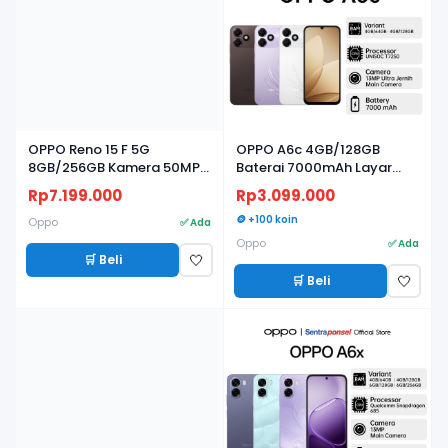
OPPO Reno 15 F 5G
OPPO A6c 4GB/128GB
8GB/256GB Kamera 50MP,
Baterai 7000mAh Layar
Baterai 7000mAh, Layar
120Hz
Rp7.199.000
Rp3.099.000
AMOLED 120Hz
🪙 +100 koin
Oppo
✅ Ada
Oppo
✅ Ada
🛒 Beli
🤍
🛒 Beli
🤍
BARU
BARU