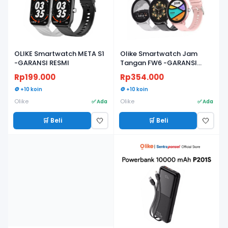
OLIKE Smartwatch META S1
Olike Smartwatch Jam
-GARANSI RESMI
Tangan FW6 -GARANSI
RESMI
Rp199.000
Rp354.000
🪙 +10 koin
🪙 +10 koin
Olike
Olike
✅ Ada
✅ Ada
🛒 Beli
🛒 Beli
🤍
🤍