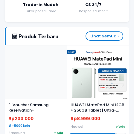
Trade-in Mudah
CS 24/7
Tukar ponsel lama
Respon < 2 menit
🆕 Produk Terbaru
Lihat Semua ›
BARU
BARU
E-Voucher Samsung
HUAWEI MatePad Mini 12GB
Reservation+
+ 256GB Tablet | Ultra-
light, Ultra-thin | 8.8"
Rp200.000
Rp8.999.000
Flexible OLED PaperMatte
🪙 +5000 koin
Display | AI WPS
Huawei
✅ Ada
Samsung
✅ Ada