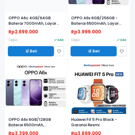
OPPO A6c 4GB/64GB
OPPO A6x 6GB/256GB -
Baterai 7000mAh, Layar
Baterai 6500mAh, Layar
120Hz
120Hz & Snapdragon 685
Rp2.699.000
Rp3.999.000
Oppo
Oppo
✅ Ada
✅ Ada
🛒 Beli
🛒 Beli
🤍
🤍
BARU
BARU
OPPO A6x 6GB/128GB
Huawei Fit 5 Pro Black -
Baterai 6500mAh,
Garansi Resmi
Snapdragon 685, Layar
Rp3.399.000
Rp3.699.000