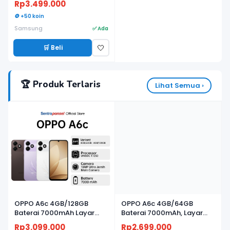
Rp3.499.000
🪙 +50 koin
Samsung
✅ Ada
🛒 Beli
🤍
🏆 Produk Terlaris
Lihat Semua ›
OPPO A6c 4GB/128GB
OPPO A6c 4GB/64GB
Baterai 7000mAh Layar
Baterai 7000mAh, Layar
120Hz
120Hz
Rp3.099.000
Rp2.699.000