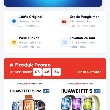
100% Original
Gratis Pengiriman
Garansi resmi atau
Min. belanja ke
uang kembali
seluruh Indonesia
Pasti Diskon
Layanan 24 Jam
Harga terbaik &
CS siap membantu
promo tiap hari
kapan saja
🔥 Produk Promo
03
46
34
Lihat Semua ›
Berakhir dalam:
:
: