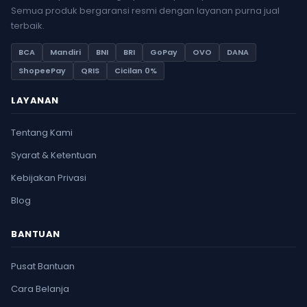
Semua produk bergaransi resmi dengan layanan purna jual
terbaik.
BCA
Mandiri
BNI
BRI
GoPay
OVO
DANA
ShopeePay
QRIS
Cicilan 0%
LAYANAN
Tentang Kami
Syarat & Ketentuan
Kebijakan Privasi
Blog
BANTUAN
Pusat Bantuan
Cara Belanja