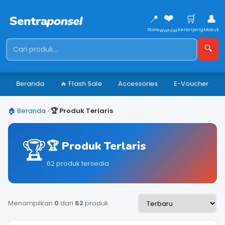
❤️
📍
🛒
👤
Store
Keranjang
Masuk
Wishlist
🔍
Beranda
🔥 Flash Sale
Accessories
E-Voucher
🏠 Beranda
›
🏆 Produk Terlaris
🏆
🏆 Produk Terlaris
62 produk tersedia
Menampilkan
0
dari
62
produk