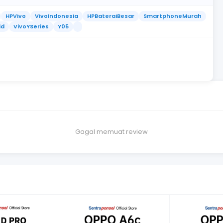
HPVivo
VivoIndonesia
HPBateraiBesar
SmartphoneMurah
id
VivoYSeries
Y05
Gagal memuat review