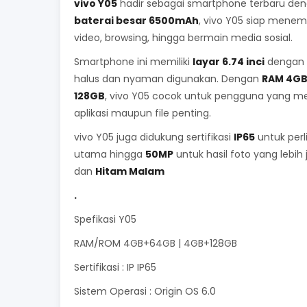
vivo Y05
hadir sebagai smartphone terbaru deng
baterai besar 6500mAh
, vivo Y05 siap menema
video, browsing, hingga bermain media sosial.
Smartphone ini memiliki
layar 6.74 inci
dengan r
halus dan nyaman digunakan. Dengan
RAM 4GB
128GB
, vivo Y05 cocok untuk pengguna yang m
aplikasi maupun file penting.
vivo Y05 juga didukung sertifikasi
IP65
untuk perl
utama hingga
50MP
untuk hasil foto yang lebih
dan
Hitam Malam
.
Spefikasi Y05
RAM/ROM 4GB+64GB | 4GB+128GB
Sertifikasi : IP IP65
Sistem Operasi : Origin OS 6.0