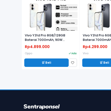
Vivo Y31d Pro 8GB/128GB
Vivo Y31d Pro 6G
Baterai 7000mAh, 90W
Baterai 7000mAh
FlashCharge, Kamera 50MP
FlashCharge, Ka
Rp4.899.000
Rp4.299.000
Oppo
Vivo
✅ Ada
🛒 Beli
🛒 Beli
🤍