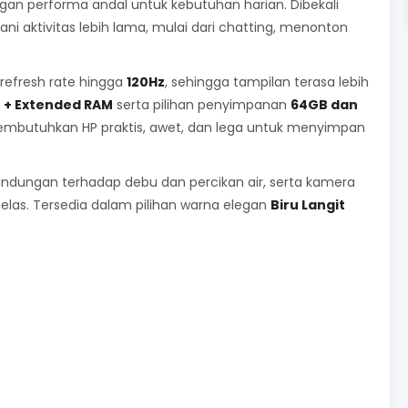
an performa andal untuk kebutuhan harian. Dibekali
ni aktivitas lebih lama, mulai dari chatting, menonton
efresh rate hingga
120Hz
, sehingga tampilan terasa lebih
 + Extended RAM
serta pilihan penyimpanan
64GB dan
embutuhkan HP praktis, awet, dan lega untuk menyimpan
indungan terhadap debu dan percikan air, serta kamera
 jelas. Tersedia dalam pilihan warna elegan
Biru Langit