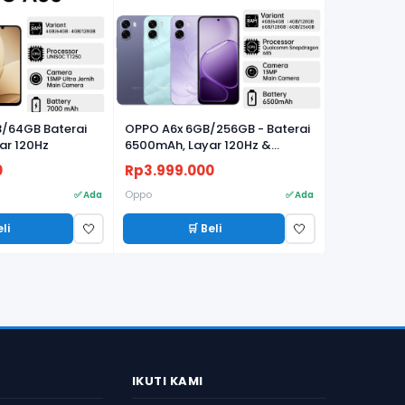
/64GB Baterai
OPPO A6x 6GB/256GB - Baterai
ar 120Hz
6500mAh, Layar 120Hz &
Snapdragon 685
0
Rp3.999.000
Oppo
✅ Ada
✅ Ada
eli
🛒 Beli
🤍
🤍
IKUTI KAMI