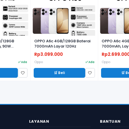
B/128GB
OPPO A6c 4GB/128GB Baterai
OPPO A6c 4GB
, 90W
7000mAh Layar 120Hz
7000mAh, Lay
mera 50MP
Rp3.099.000
Rp2.699.00
Oppo
Oppo
✅ Ada
✅ Ada
🛒 Beli
🛒 B
🤍
🤍
LAYANAN
BANTUAN