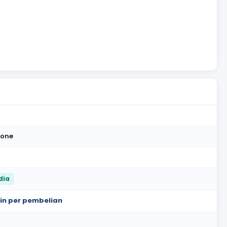
one
dia
oin per pembelian