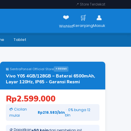
📍 Store Terdekat
❤️
🛒
👤
Keranjang
Masuk
Wishlist
ne
Tablet
🏪 SentraPonsel Official Store
⭐ RESMI
Vivo Y05 4GB/128GB – Baterai 6500mAh,
Layar 120Hz, IP65 - Garansi Resmi
Rp2.599.000
💳 Cicilan
· 0% bunga 12
Rp216.583/bln
bln
mulai
🪙 Dapatkan
+50 koin
dari pembelian ini!