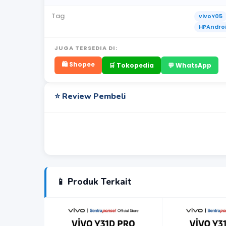
Tag
vivoY05
HPAndro
JUGA TERSEDIA DI:
🛍️ Shopee
🛒 Tokopedia
💬 WhatsApp
⭐ Review Pembeli
📱 Produk Terkait