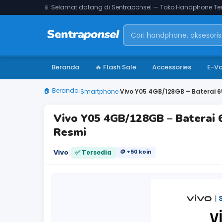
📱 Selamat datang di Sentraponsel — Toko Handphone Ter
Beranda
🔥 Flash Sale
Accessories
E-V
🏠 Beranda
›
Smartphone
›
Vivo Y05 4GB/128GB – Baterai 6
Vivo Y05 4GB/128GB – Baterai 
Resmi
|
Vivo
🪙 +50 koin
✅ Tersedia