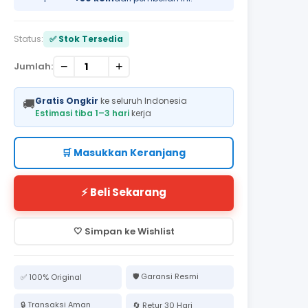
Status:
✅ Stok Tersedia
−
+
Jumlah:
Gratis Ongkir
ke seluruh Indonesia
🚚
Estimasi tiba 1–3 hari
kerja
🛒 Masukkan Keranjang
⚡ Beli Sekarang
🤍 Simpan ke Wishlist
🛡️ Garansi Resmi
✅ 100% Original
🔒 Transaksi Aman
🔄 Retur 30 Hari