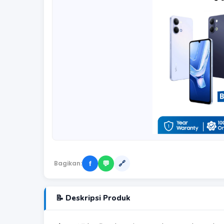
Bagikan:
f
💬
🔗
📝 Deskripsi Produk