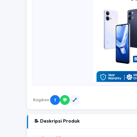
Bagikan:
f
💬
🔗
📝 Deskripsi Produk