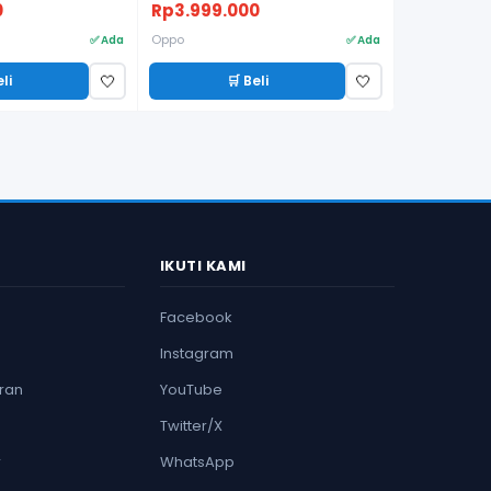
0
Rp3.999.000
Oppo
✅ Ada
✅ Ada
eli
🛒 Beli
🤍
🤍
IKUTI KAMI
Facebook
Instagram
ran
YouTube
Twitter/X
r
WhatsApp