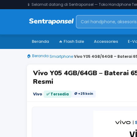
📱 Selamat datang di Sentraponsel — Toko Handphone Ter
Beranda
🔥 Flash Sale
Accessories
E-V
🏠 Beranda
›
Smartphone
›
Vivo Y05 4GB/64GB – Baterai 65
Vivo Y05 4GB/64GB – Baterai 6
Resmi
|
Vivo
🪙 +25 koin
✅ Tersedia