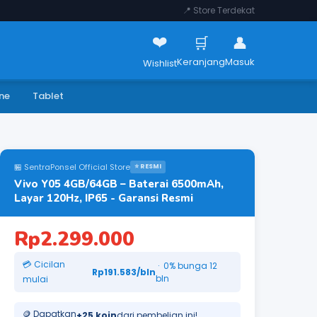
📍 Store Terdekat
❤️
🛒
👤
Keranjang
Masuk
Wishlist
ne
Tablet
🏪 SentraPonsel Official Store
⭐ RESMI
Vivo Y05 4GB/64GB – Baterai 6500mAh,
Layar 120Hz, IP65 - Garansi Resmi
Rp2.299.000
💳 Cicilan
· 0% bunga 12
Rp191.583/bln
bln
mulai
🪙 Dapatkan
+25 koin
dari pembelian ini!