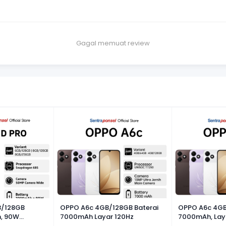
Gagal memuat review
B/128GB
OPPO A6c 4GB/128GB Baterai
OPPO A6c 4GB
, 90W
7000mAh Layar 120Hz
7000mAh, Lay
mera 50MP