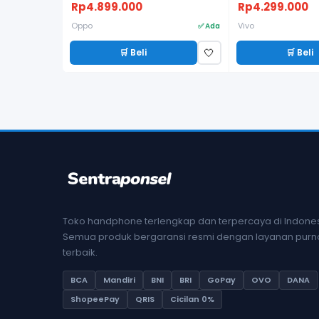
Rp4.899.000
Rp4.299.000
Oppo
Vivo
✅ Ada
🛒 Beli
🛒 Beli
🤍
Toko handphone terlengkap dan terpercaya di Indones
Semua produk bergaransi resmi dengan layanan purna
terbaik.
BCA
Mandiri
BNI
BRI
GoPay
OVO
DANA
ShopeePay
QRIS
Cicilan 0%