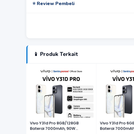
⭐ Review Pembeli
📱 Produk Terkait
Vivo Y31d Pro 8GB/128GB
Vivo Y31d Pro 6G
Baterai 7000mAh, 90W
Baterai 7000mAh
FlashCharge, Kamera 50MP
FlashCharge, Ka