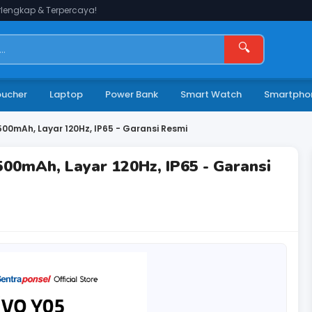
lengkap & Terpercaya!
🔍
oucher
Laptop
Power Bank
Smart Watch
Smartpho
00mAh, Layar 120Hz, IP65 - Garansi Resmi
500mAh, Layar 120Hz, IP65 - Garansi