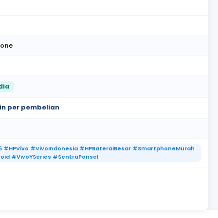
one
dia
oin per pembelian
5 #HPVivo #VivoIndonesia #HPBateraiBesar #SmartphoneMurah
oid #VivoYSeries #SentraPonsel