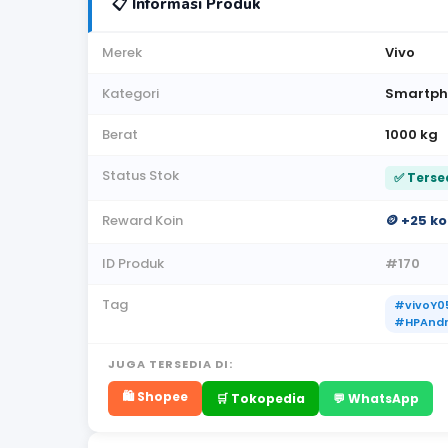
📋 Informasi Produk
Merek
Vivo
Kategori
Smartph
Berat
1000 kg
Status Stok
✅ Terse
Reward Koin
🪙 +25 k
ID Produk
#170
Tag
#vivoY0
#HPAndr
JUGA TERSEDIA DI:
🛍️ Shopee
🛒 Tokopedia
💬 WhatsApp