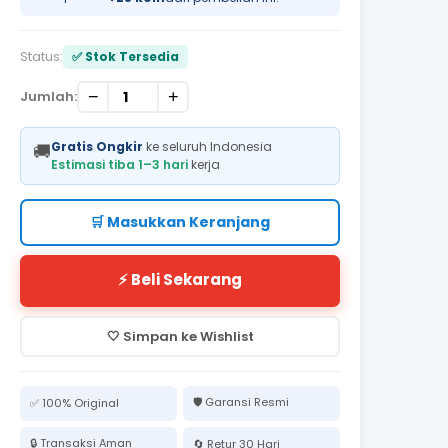
Status:
✅ Stok Tersedia
−
+
Jumlah:
Gratis Ongkir
ke seluruh Indonesia
🚚
Estimasi tiba 1–3 hari
kerja
🛒 Masukkan Keranjang
⚡ Beli Sekarang
🤍 Simpan ke Wishlist
🛡️ Garansi Resmi
✅ 100% Original
🔒 Transaksi Aman
🔄 Retur 30 Hari