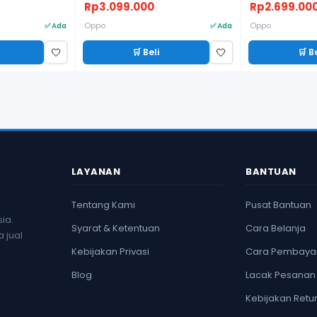
Rp3.099.000
Rp2.699.00
Oppo
Oppo
✅ Ada
✅ Ada
🛒 Beli
🛒 B
🤍
🤍
LAYANAN
BANTUAN
Tentang Kami
Pusat Bantuan
ia.
Syarat & Ketentuan
Cara Belanja
 jual
Kebijakan Privasi
Cara Pembaya
Blog
Lacak Pesanan
Kebijakan Retu