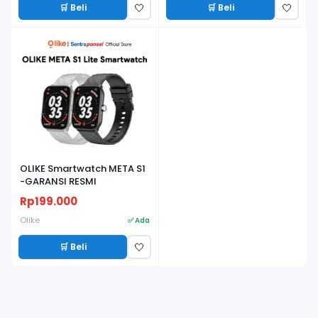
🛒 Beli
🛒 Beli
🤍
🤍
OLIKE Smartwatch META S1
-GARANSI RESMI
Rp199.000
Olike
✅ Ada
🛒 Beli
🤍