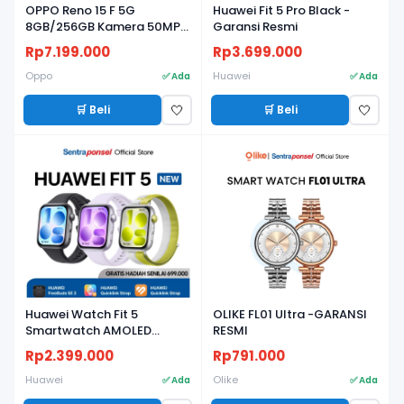
OPPO Reno 15 F 5G
Huawei Fit 5 Pro Black -
8GB/256GB Kamera 50MP,
Garansi Resmi
Baterai 7000mAh, Layar
Rp7.199.000
Rp3.699.000
AMOLED 120Hz
Oppo
Huawei
✅ Ada
✅ Ada
🛒 Beli
🛒 Beli
🤍
🤍
Huawei Watch Fit 5
OLIKE FL01 Ultra -GARANSI
Smartwatch AMOLED
RESMI
Ringan, Baterai Tahan
Rp2.399.000
Rp791.000
Lama, Fitness & Health
Tracker - Garansi Resmi
Huawei
Olike
✅ Ada
✅ Ada