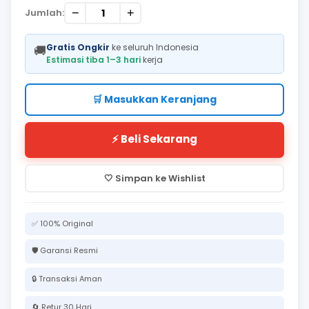
−
+
Jumlah:
Gratis Ongkir
ke seluruh Indonesia
🚚
Estimasi tiba 1–3 hari
kerja
🛒 Masukkan Keranjang
⚡ Beli Sekarang
🤍 Simpan ke Wishlist
✅ 100% Original
🛡️ Garansi Resmi
🔒 Transaksi Aman
🔄 Retur 30 Hari