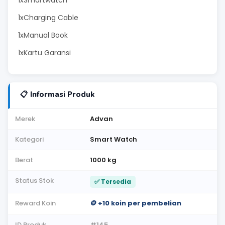
1xSmartwatch
1xCharging Cable
1xManual Book
1xKartu Garansi
📋 Informasi Produk
Merek
Advan
Kategori
Smart Watch
Berat
1000 kg
Status Stok
✅ Tersedia
Reward Koin
🪙 +10 koin per pembelian
ID Produk
#145