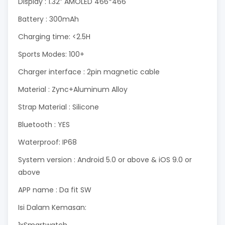
Display : 1.32” AMOLED 466*466
Battery : 300mAh
Charging time: <2.5H
Sports Modes: 100+
Charger interface : 2pin magnetic cable
Material : Zync+Aluminum Alloy
Strap Material : Silicone
Bluetooth : YES
Waterproof: IP68
System version : Android 5.0 or above & iOS 9.0 or
above
APP name : Da fit SW
Isi Dalam Kemasan: