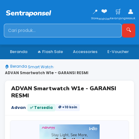
❤️
📍
🛒
👤
Store
Keranjang
Masuk
Wishlist
🔍
Beranda
🔥 Flash Sale
Accessories
E-Voucher
🏠 Beranda
›
Smart Watch
›
ADVAN Smartwatch W1e - GARANSI RESMI
ADVAN Smartwatch W1e - GARANSI
RESMI
|
Advan
🪙 +10 koin
✅ Tersedia