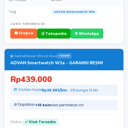
Tag
ADVAN Smartwatch W1e
JUGA TERSEDIA DI:
🛍️ Shopee
🛒 Tokopedia
💬 WhatsApp
🏪 SentraPonsel Official Store
⭐ RESMI
ADVAN Smartwatch W1e - GARANSI RESMI
Rp439.000
💳 Cicilan mulai
Rp36.583/bln
· 0% bunga 12 bln
🪙 Dapatkan
+10 koin
dari pembelian ini!
Status:
✅ Stok Tersedia