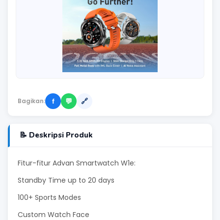
Bagikan:
f
💬
🔗
📝 Deskripsi Produk
Fitur-fitur Advan Smartwatch W1e:
Standby Time up to 20 days
100+ Sports Modes
Custom Watch Face