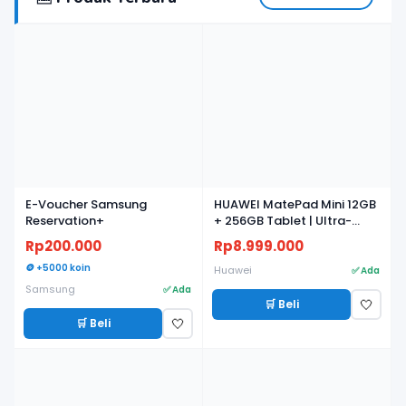
BARU
BARU
E-Voucher Samsung
HUAWEI MatePad Mini 12GB
Reservation+
+ 256GB Tablet | Ultra-
light, Ultra-thin | 8.8"
Rp200.000
Rp8.999.000
Flexible OLED PaperMatte
🪙 +5000 koin
Display | AI WPS
Huawei
✅ Ada
Samsung
✅ Ada
🛒 Beli
🤍
🛒 Beli
🤍
BARU
BARU