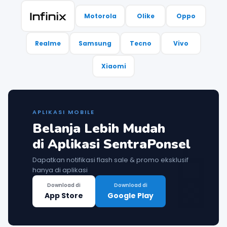
Motorola
Olike
Oppo
Realme
Samsung
Tecno
Vivo
Xiaomi
APLIKASI MOBILE
Belanja Lebih Mudah

di Aplikasi SentraPonsel
Dapatkan notifikasi flash sale & promo eksklusif
hanya di aplikasi
Download di
Download di
App Store
Google Play