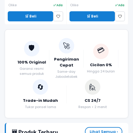
Olike
Olike
✅ Ada
✅ Ada
🛒 Beli
🛒 Beli
🤍
🤍
🚀
🛡️
💳
Pengiriman
100% Original
Cicilan 0%
Cepat
Garansi resmi
Hingga 24 bulan
Same-day
semua produk
Jabodetabek
🔄
🙋
Trade-in Mudah
CS 24/7
Tukar ponsel lama
Respon < 2 menit
🆕 Produk Terbaru
Lihat Semua ›