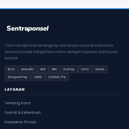
Toko handphone terlengkap dan terpercaya di Indonesia.
Semua produk bergaransi resmi dengan layanan purna jual
terbaik.
BCA
Mandiri
BNI
BRI
GoPay
OVO
DANA
ShopeePay
QRIS
Cicilan 0%
LAYANAN
Tentang Kami
Syarat & Ketentuan
Kebijakan Privasi