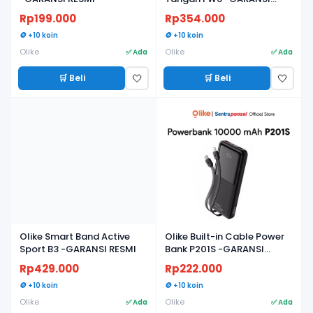
RESMI
Rp199.000
Rp354.000
🪙 +10 koin
🪙 +10 koin
Olike
Olike
✅ Ada
✅ Ada
🛒 Beli
🛒 Beli
🤍
🤍
Olike Smart Band Active
Olike Built-in Cable Power
Sport B3 -GARANSI RESMI
Bank P201S -GARANSI
RESMI
Rp429.000
Rp222.000
🪙 +10 koin
🪙 +10 koin
Olike
Olike
✅ Ada
✅ Ada