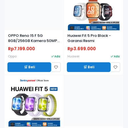
OPPO Reno 15 F 5G
Huawei Fit 5 Pro Black -
8GB/256GB Kamera 50MP,
Garansi Resmi
Baterai 7000mAh, Layar
Rp7.199.000
Rp3.699.000
AMOLED 120Hz
Oppo
Huawei
✅ Ada
✅ Ada
🛒 Beli
🛒 Beli
🤍
🤍