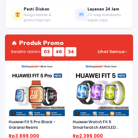
Pasti Diskon
Layanan 24 Jam
Harga terbaik &
CS siap membantu
promo tiap hari
kapan saja
🔥 Produk Promo
03
46
34
Lihat Semua ›
Berakhir dalam:
:
:
Huawei Fit 5 Pro Black -
Huawei Watch Fit 5
Garansi Resmi
Smartwatch AMOLED
Ringan, Baterai Tahan
Rp3.699.000
Rp2.399.000