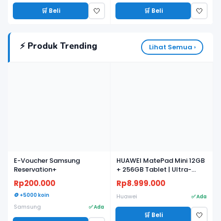
🛒 Beli
🛒 Beli
🤍
🤍
⚡ Produk Trending
Lihat Semua ›
E-Voucher Samsung
HUAWEI MatePad Mini 12GB
Reservation+
+ 256GB Tablet | Ultra-
light, Ultra-thin | 8.8"
Rp200.000
Rp8.999.000
Flexible OLED PaperMatte
🪙 +5000 koin
Display | AI WPS
Huawei
✅ Ada
Samsung
✅ Ada
🛒 Beli
🤍