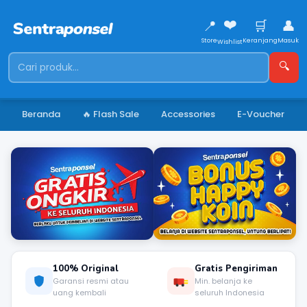
❤️
📍
🛒
👤
Store
Keranjang
Masuk
Wishlist
🔍
Beranda
🔥 Flash Sale
Accessories
E-Voucher
⏸
‹
›
3 / 7
100% Original
Gratis Pengiriman
Garansi resmi atau
Min. belanja ke
uang kembali
seluruh Indonesia