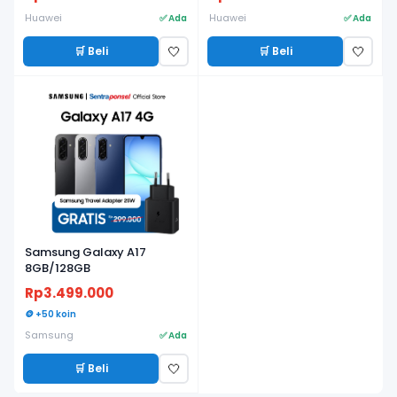
Lama, Fitness & Health
Tracker - Garansi Resmi
Huawei
Huawei
✅ Ada
✅ Ada
🛒 Beli
🛒 Beli
🤍
🤍
Samsung Galaxy A17
8GB/128GB
Rp3.499.000
🪙 +50 koin
Samsung
✅ Ada
🛒 Beli
🤍