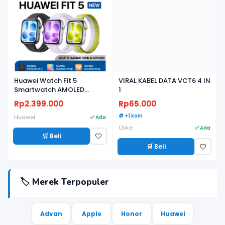
Huawei Watch Fit 5
VIRAL KABEL DATA VCT6 4 IN
Smartwatch AMOLED
1
Ringan, Baterai Tahan
Rp2.399.000
Rp65.000
Lama, Fitness & Health
Tracker - Garansi Resmi
🪙 +1 koin
Huawei
✅ Ada
Olike
✅ Ada
🛒 Beli
🤍
🛒 Beli
🤍
🏷️ Merek Terpopuler
Advan
Apple
Honor
Huawei