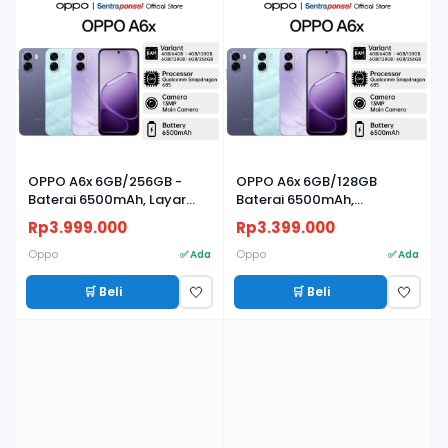
OPPO A6x 6GB/256GB -
OPPO A6x 6GB/128GB
Baterai 6500mAh, Layar
Baterai 6500mAh,
120Hz & Snapdragon 685
Snapdragon 685, Layar
Rp3.999.000
Rp3.399.000
120Hz, IP64 - Garansi Resmi
Oppo
Oppo
✅ Ada
✅ Ada
🛒 Beli
🛒 Beli
🤍
🤍