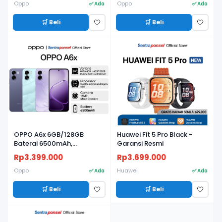
Oppo
Oppo
✅ Ada
✅ Ada
🛒 Beli
🛒 Beli
🤍
🤍
BARU
BARU
OPPO A6x 6GB/128GB
Huawei Fit 5 Pro Black -
Baterai 6500mAh,
Garansi Resmi
Snapdragon 685, Layar
Rp3.399.000
Rp3.699.000
120Hz, IP64 - Garansi Resmi
Oppo
Huawei
✅ Ada
✅ Ada
🛒 Beli
🛒 Beli
🤍
🤍
BARU
BARU