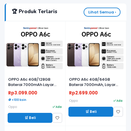
🏆 Produk Terlaris
Lihat Semua ›
OPPO A6c 4GB/128GB
OPPO A6c 4GB/64GB
Baterai 7000mAh Layar
Baterai 7000mAh, Layar
120Hz
120Hz
Rp3.099.000
Rp2.699.000
🪙 +100 koin
Oppo
✅ Ada
Oppo
✅ Ada
🛒 Beli
🤍
🛒 Beli
🤍