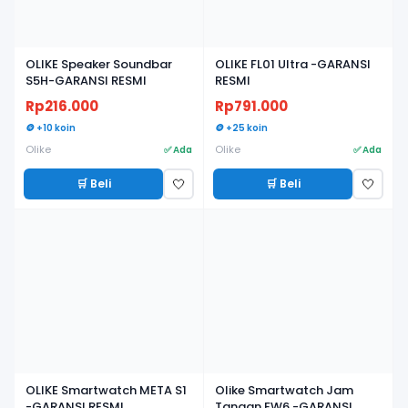
OLIKE Speaker Soundbar
OLIKE FL01 Ultra -GARANSI
S5H-GARANSI RESMI
RESMI
Rp216.000
Rp791.000
🪙 +10 koin
🪙 +25 koin
Olike
Olike
✅ Ada
✅ Ada
🛒 Beli
🛒 Beli
🤍
🤍
OLIKE Smartwatch META S1
Olike Smartwatch Jam
-GARANSI RESMI
Tangan FW6 -GARANSI