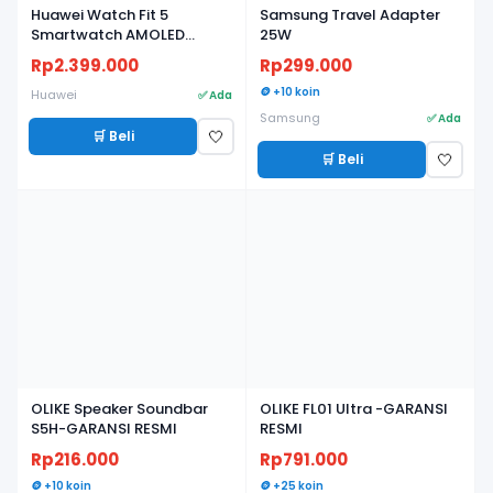
Huawei Watch Fit 5
Samsung Travel Adapter
Smartwatch AMOLED
25W
Ringan, Baterai Tahan
Rp2.399.000
Rp299.000
Lama, Fitness & Health
Tracker - Garansi Resmi
🪙 +10 koin
Huawei
✅ Ada
Samsung
✅ Ada
🛒 Beli
🤍
🛒 Beli
🤍
OLIKE Speaker Soundbar
OLIKE FL01 Ultra -GARANSI
S5H-GARANSI RESMI
RESMI
Rp216.000
Rp791.000
🪙 +10 koin
🪙 +25 koin