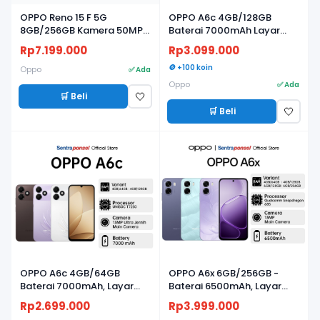
OPPO Reno 15 F 5G
OPPO A6c 4GB/128GB
8GB/256GB Kamera 50MP,
Baterai 7000mAh Layar
Baterai 7000mAh, Layar
120Hz
Rp7.199.000
Rp3.099.000
AMOLED 120Hz
🪙 +100 koin
Oppo
✅ Ada
Oppo
✅ Ada
🛒 Beli
🤍
🛒 Beli
🤍
BARU
BARU
OPPO A6c 4GB/64GB
OPPO A6x 6GB/256GB -
Baterai 7000mAh, Layar
Baterai 6500mAh, Layar
120Hz
120Hz & Snapdragon 685
Rp2.699.000
Rp3.999.000