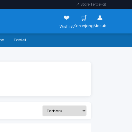
📍 Store Terdekat
❤️
🛒
👤
Keranjang
Masuk
Wishlist
ne
Tablet