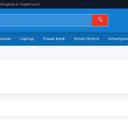
lengkap & Terpercaya!
🔍
oucher
Laptop
Power Bank
Smart Watch
Smartpho