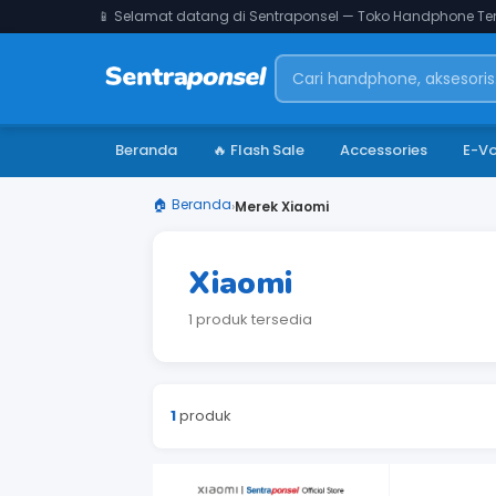
📱 Selamat datang di Sentraponsel — Toko Handphone Ter
Beranda
🔥 Flash Sale
Accessories
E-V
🏠 Beranda
›
Merek Xiaomi
Xiaomi
1 produk tersedia
1
produk